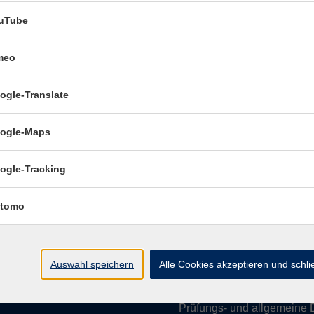
uTube
meo
Öffnungszeiten:
ogle-Translate
Mo–Fr vormittags:
9–12.30 U
Mo–Do nachmittags:
13.30–
ogle-Maps
Termine für Beratung nach
ogle-Tracking
Öffnungszeiten de
(Raum 3.01):
tomo
Mo
9-12 Uhr / 13-15 Uhr
Di
9-12 Uhr
Mi
9-12 Uhr
Auswahl speichern
Alle Cookies akzeptieren und schl
Do & Fr
geschlossen
Prüfungs- und allgemeine 