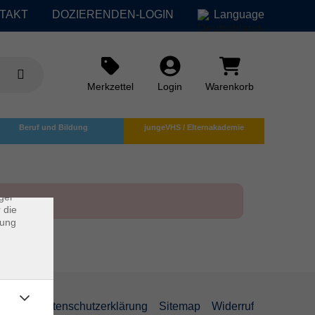
TAKT
DOZIERENDEN-LOGIN
Language
Merkzettel
Login
Warenkorb
×
Beruf und Bildung
jungeVHS / Elternakademie
rs
ei, die
ndet
ger
 die
dung
AGB
Datenschutzerklärung
Sitemap
Widerruf