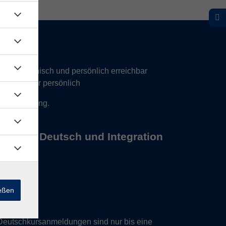
hr telefonisch und persönlich erreichbar
17 Uhr nur persönlich
 Vereinbarung.
s Büros Deutsch und Integration
ießen
Deutschkursanmeldungen sind nur bis eine