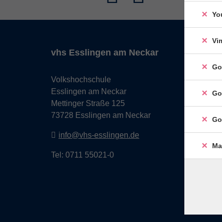
Yo
Vi
vhs Esslingen am Neckar
Go
Volkshochschule
Esslingen am Neckar
Go
Mettinger Straße 125
73728 Esslingen am Neckar
Go
info@vhs-esslingen.de
Ma
Tel: 0711 55021-0