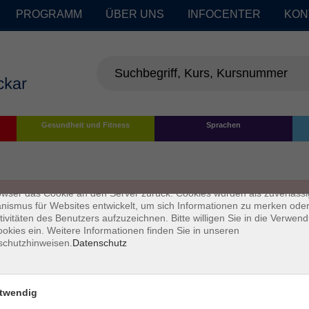
PROGRAMM
ÜBER UNS
INFOCENTER
KON
enschutz
Gesundheit und Fitness
Sprachen
s sind kleine Datenmengen, die von einer Website gesendet und vom
owser des Nutzers während des Surfens auf dem Computer des Nutze
chert werden. Ihr Browser speichert jede Nachricht in einer kleinen Dat
 genannt wird. Wenn Sie eine weitere Seite vom Server anfordern, se
owser das Cookie an den Server zurück. Cookies wurden als zuverlässi
ismus für Websites entwickelt, um sich Informationen zu merken oder
tivitäten des Benutzers aufzuzeichnen. Bitte willigen Sie in die Verwen
okies ein. Weitere Informationen finden Sie in unseren
schutzhinweisen.
Datenschutz
twendig
Impressum