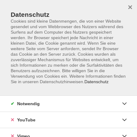
×
Datenschutz
Cookies sind kleine Datenmengen, die von einer Website
gesendet und vom Webbrowser des Nutzers während des
Surfens auf dem Computer des Nutzers gespeichert
Zum Hauptinhalt springen
werden. Ihr Browser speichert jede Nachricht in einer
kleinen Datei, die Cookie genannt wird. Wenn Sie eine
weitere Seite vom Server anfordern, sendet Ihr Browser
Der Kurs konnte nicht gefunden werden.
das Cookie an den Server zurück. Cookies wurden als
zuverlässiger Mechanismus für Websites entwickelt, um
sich Informationen zu merken oder die Surfaktivitäten des
Benutzers aufzuzeichnen. Bitte willigen Sie in die
Verwendung von Cookies ein. Weitere Informationen finden
Sie in unseren Datenschutzhinweisen.
Datenschutz
Social Media
Impressum
Notwendig
AGB
Datenschutzerklärung
YouTube
Sitemap
Widerruf
Vimeo