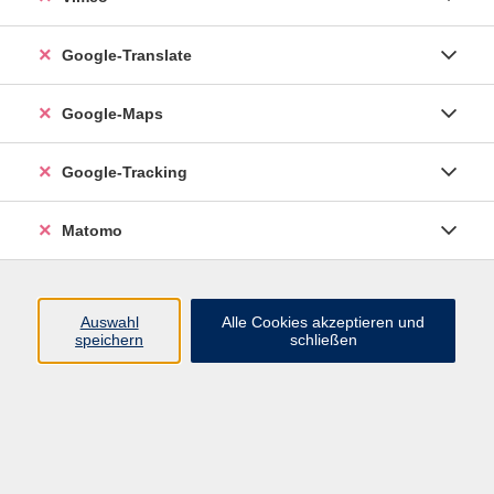
Google-Translate
vhs Esslingen am Neckar
Google-Maps
Volkshochschule
Esslingen am Neckar
Mettinger Straße 125
Google-Tracking
73728 Esslingen am Neckar
Matomo
info@vhs-esslingen.de
Tel: 0711 55021-0
Auswahl
Alle Cookies akzeptieren und
speichern
schließen
Öffnungszeiten:
Mo–Fr vormittags:
9–12.30 Uhr telefonisch und
persönlich erreichbar
Mo–Do nachmittags:
13.30–17 Uhr nur persönlich