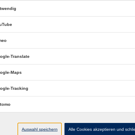
twendig
Ort / Raum
uTube
12:30 Uhr
Esslingen, vhs-Haus, R.
4.04 Seminar
meo
 Uhr
Esslingen, vhs-Haus, R.
ogle-Translate
4.04 Seminar
ogle-Maps
0 Uhr
Esslingen, vhs-Haus, R.
4.04 Seminar
ogle-Tracking
30 Uhr
Esslingen, vhs-Haus, R.
tomo
4.04 Seminar
Auswahl speichern
Alle Cookies akzeptieren und schl