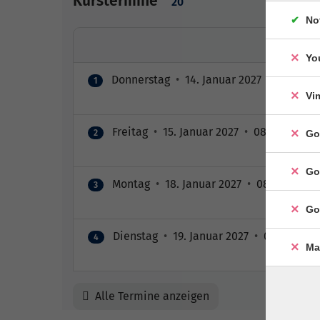
Kurstermine
20
No
Yo
Donnerstag
•
14. Januar 2027
•
08:30 – 
1
Vi
Freitag
•
15. Januar 2027
•
08:30 – 12:30
2
Go
Go
Montag
•
18. Januar 2027
•
08:30 – 12:3
3
Go
Dienstag
•
19. Januar 2027
•
08:30 – 12:
4
Ma
Alle Termine anzeigen