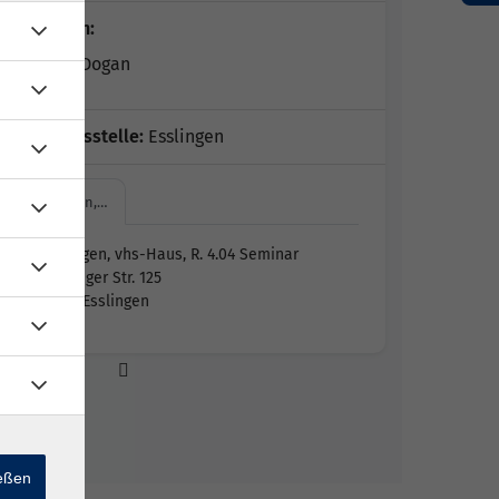
Dozent*in:
Bahadir Dogan
Geschäftsstelle:
Esslingen
Esslingen,…
Esslingen, vhs-Haus, R. 4.04 Seminar
Mettinger Str. 125
73728 Esslingen
ießen