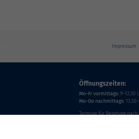
Impressum
Öffnungszeiten:
Mo–Fr vormittags:
9–12.30 
Mo–Do nachmittags:
13.30–
Termine für Beratung nach
Öffnungszeiten des 