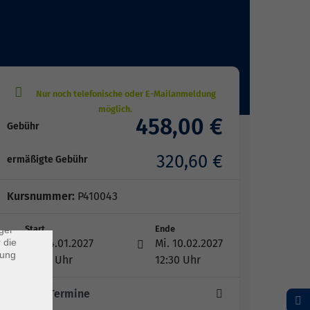
458,00 €
Gebühr
×
320,60 €
ermäßigte Gebühr
rs
Kursnummer:
P410043
ei, die
ndet
Start
Ende
ger
Do. 14.01.2027
Mi. 10.02.2027
 die
dung
08:30 Uhr
12:30 Uhr
20 -mal Termine