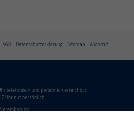
AGB
Datenschutzerklärung
Sitemap
Widerruf
Uhr telefonisch und persönlich erreichbar
17 Uhr nur persönlich
 Vereinbarung.
Büros Deutsch und Integration