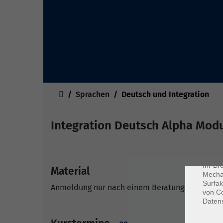
Sie sind hier:
Sprachen
Deutsch und Integration
Dat
Integration Deutsch Alpha Modu
Cookie
Webbr
gespei
Cookie
Ihr Br
Material
Mechan
Surfak
Anmeldung nur nach einem Beratungsgespräch bei
von Co
Daten