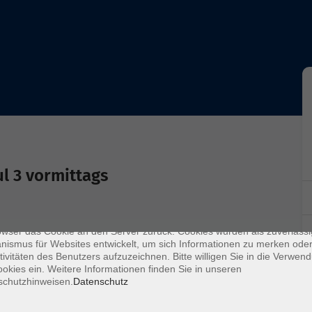
enschutz
l 3 vormittags
s sind kleine Datenmengen, die von einer Website gesendet und vom
owser des Nutzers während des Surfens auf dem Computer des Nutze
chert werden. Ihr Browser speichert jede Nachricht in einer kleinen Dat
 genannt wird. Wenn Sie eine weitere Seite vom Server anfordern, se
owser das Cookie an den Server zurück. Cookies wurden als zuverlässi
ismus für Websites entwickelt, um sich Informationen zu merken oder
tivitäten des Benutzers aufzuzeichnen. Bitte willigen Sie in die Verwen
 der vhs Esslingen (Tel.: 0711 550210).
okies ein. Weitere Informationen finden Sie in unseren
schutzhinweisen.
Datenschutz