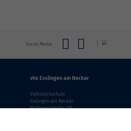
Social Media
vhs Esslingen am Neckar
Volkshochschule
Esslingen am Neckar
Mettinger Straße 125
73728 Esslingen am Neckar
info@vhs-esslingen.de