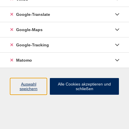
Google-Translate
vhs Esslingen am Neckar
Google-Maps
Volkshochschule
Esslingen am Neckar
Mettinger Straße 125
Google-Tracking
73728 Esslingen am Neckar
Matomo
info@vhs-esslingen.de
Tel: 0711 55021-0
Auswahl
Alle Cookies akzeptieren und
speichern
schließen
Öffnungszeiten:
Mo–Fr vormittags:
9–12.30 Uhr telefonisch und
persönlich erreichbar
Mo–Do nachmittags:
13.30–17 Uhr nur persönlich