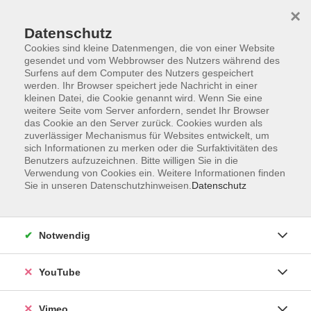
×
Datenschutz
Cookies sind kleine Datenmengen, die von einer Website
gesendet und vom Webbrowser des Nutzers während des
Surfens auf dem Computer des Nutzers gespeichert
Zum Hauptinhalt springen
werden. Ihr Browser speichert jede Nachricht in einer
kleinen Datei, die Cookie genannt wird. Wenn Sie eine
weitere Seite vom Server anfordern, sendet Ihr Browser
Der Kurs konnte nicht gefunden werden.
das Cookie an den Server zurück. Cookies wurden als
zuverlässiger Mechanismus für Websites entwickelt, um
sich Informationen zu merken oder die Surfaktivitäten des
Benutzers aufzuzeichnen. Bitte willigen Sie in die
Verwendung von Cookies ein. Weitere Informationen finden
Sie in unseren Datenschutzhinweisen.
Datenschutz
Social Media
Impressum
Notwendig
AGB
Datenschutzerklärung
YouTube
Sitemap
Widerruf
Vimeo