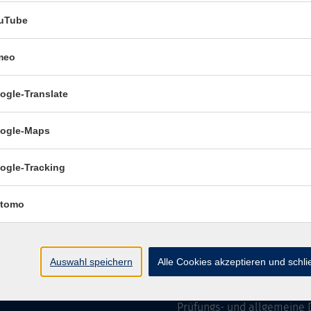
uTube
meo
Öffnungszeiten:
ogle-Translate
Mo–Fr vormittags:
9–12.30 
Mo–Do nachmittags:
13.30–
ogle-Maps
Termine für Beratung nach
ogle-Tracking
Öffnungszeiten des 
(Raum 3.01):
tomo
Mo
9-12 Uhr / 13-15 Uhr
Di
9-12 Uhr
Mi
9-12 Uhr
Auswahl speichern
Alle Cookies akzeptieren und schl
Do & Fr
geschlossen
Prüfungs- und allgemeine 