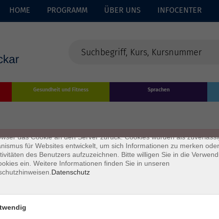
HOME
PROGRAMM
ÜBER UNS
INFOCENTER
enschutz
Gesundheit und Fitness
Sprachen
s sind kleine Datenmengen, die von einer Website gesendet und vom
owser des Nutzers während des Surfens auf dem Computer des Nutze
chert werden. Ihr Browser speichert jede Nachricht in einer kleinen Dat
 genannt wird. Wenn Sie eine weitere Seite vom Server anfordern, se
owser das Cookie an den Server zurück. Cookies wurden als zuverlässi
ismus für Websites entwickelt, um sich Informationen zu merken oder
tivitäten des Benutzers aufzuzeichnen. Bitte willigen Sie in die Verwen
okies ein. Weitere Informationen finden Sie in unseren
schutzhinweisen.
Datenschutz
twendig
Impressum