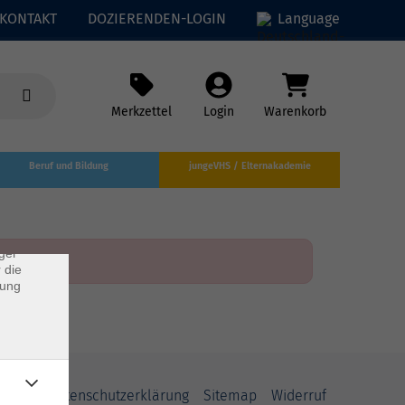
KONTAKT
DOZIERENDEN-LOGIN
Language
Merkzettel
Login
Warenkorb
×
Beruf und Bildung
jungeVHS / Elternakademie
rs
ei, die
ndet
ger
 die
dung
AGB
Datenschutzerklärung
Sitemap
Widerruf