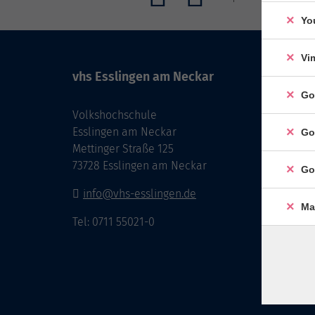
Yo
Vi
vhs Esslingen am Neckar
Go
Volkshochschule
Esslingen am Neckar
Go
Mettinger Straße 125
73728 Esslingen am Neckar
Go
info@vhs-esslingen.de
Ma
Tel: 0711 55021-0