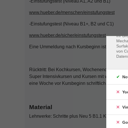
-Einstufungstest (Niveau A1, A2 und B1)
Dat
www.hueber.de/menschen/einstufungstest
Cookie
Webbr
-Einstufungstest (Niveau B1+, B2 und C1)
gespei
Cookie
www.hueber.de/sicher/einstufungstest
Ihr Br
Mechan
Surfak
Eine Ummeldung nach Kursbeginn ist nicht mehr
von Co
Daten
Rücktritt: Bei Kochkursen, Wochenendseminaren,
Super Intensivkursen und Kursen mit weniger als
No
eine Woche vor Kursbeginn schriftlich gegenüber
Yo
Material
Vi
Lehrwerke: Schritte plus Neu 5 B1.1 Kurs- und 
Go