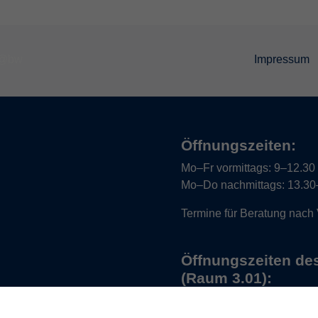
Impressum
Öffnungszeiten:
Mo–Fr vormittags:
9–12.30 U
Mo–Do nachmittags:
13.30–
Termine für Beratung nach
Öffnungszeiten de
(Raum 3.01):
Mo
9-12 Uhr / 13-15 Uhr
Di
9-12 Uhr