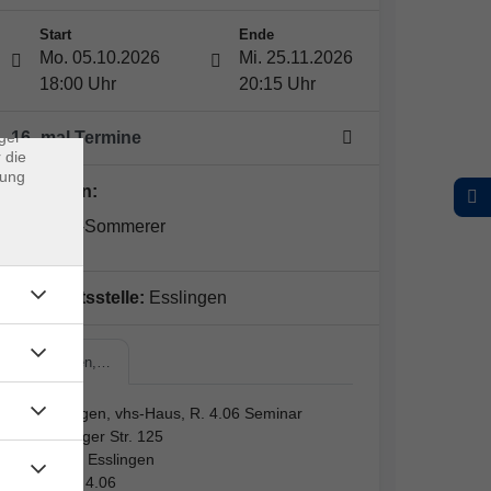
×
Start
Ende
Mo. 05.10.2026
Mi. 25.11.2026
rs
18:00 Uhr
20:15 Uhr
ei, die
ndet
ger
16 -mal Termine
 die
dung
Dozent*in:
Ju Wang-Sommerer
Geschäftsstelle:
Esslingen
Esslingen,…
Esslingen, vhs-Haus, R. 4.06 Seminar
Mettinger Str. 125
73728 Esslingen
Raum 4.06