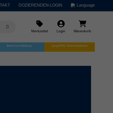
TAKT
DOZIERENDEN-LOGIN
Language
Merkzettel
Login
Warenkorb
Beruf und Bildung
jungeVHS / Elternakademie