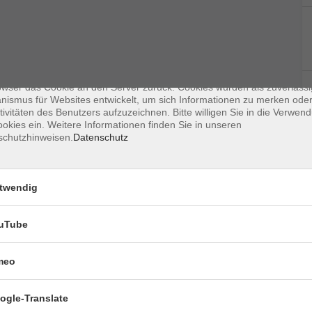
enschutz
s sind kleine Datenmengen, die von einer Website gesendet und vom
owser des Nutzers während des Surfens auf dem Computer des Nutze
chert werden. Ihr Browser speichert jede Nachricht in einer kleinen Dat
 genannt wird. Wenn Sie eine weitere Seite vom Server anfordern, se
owser das Cookie an den Server zurück. Cookies wurden als zuverlässi
ismus für Websites entwickelt, um sich Informationen zu merken oder
tivitäten des Benutzers aufzuzeichnen. Bitte willigen Sie in die Verwen
 möglich!
okies ein. Weitere Informationen finden Sie in unseren
schutzhinweisen.
Datenschutz
 Ferienkursen, Kompaktkursen, Intensivkursen,
 fünf Unterrichtstagen muss der Rücktritt mindestens
twendig
 der vhs erklärt werden.
uTube
meo
Arbeitsbuch ISBN: 978-3-19-501085-6
ogle-Translate