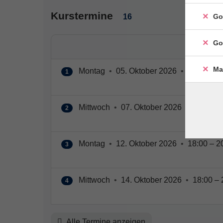
Kurstermine
Go
16
Go
Ma
Montag
•
05. Oktober 2026
•
18:00 – 2
1
Mittwoch
•
07. Oktober 2026
•
18:00 – 
2
Montag
•
12. Oktober 2026
•
18:00 – 2
3
Mittwoch
•
14. Oktober 2026
•
18:00 – 
4
Alle Termine anzeigen