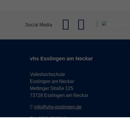
Social Media
vhs Esslingen am Neckar
Volkshochschule
Esslingen am Neckar
Mettinger Straße 125
73728 Esslingen am Neckar
info@vhs-esslingen.de
Tel: 0711 55021-0