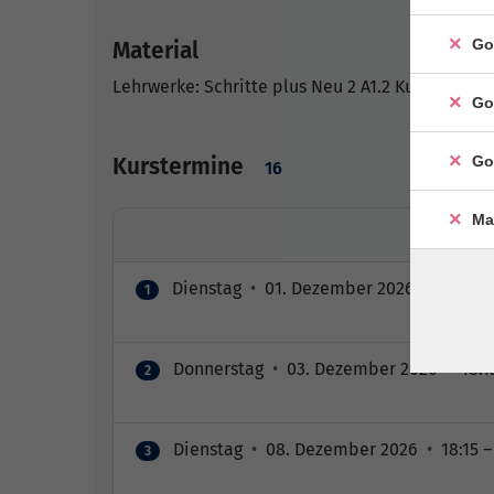
Go
Material
Lehrwerke: Schritte plus Neu 2 A1.2 Kurs- und A
Go
Go
Kurstermine
16
Ma
Dienstag
•
01. Dezember 2026
•
18:15 –
1
Donnerstag
•
03. Dezember 2026
•
18:1
2
Dienstag
•
08. Dezember 2026
•
18:15 –
3