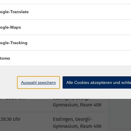
ogle-Translate
rbeitsbuch ISBN: 978-3-19-801081-5
ogle-Maps
ogle-Tracking
tomo
Ort / Raum
 20:30 Uhr
Esslingen, Georgii-
Auswahl speichern
Alle Cookies akzeptieren und schl
Gymnasium, Raum 406
5 – 20:30 Uhr
Esslingen, Georgii-
Gymnasium, Raum 406
 20:30 Uhr
Esslingen, Georgii-
Gymnasium, Raum 406