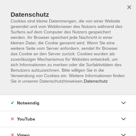
×
Datenschutz
Cookies sind kleine Datenmengen, die von einer Website
gesendet und vom Webbrowser des Nutzers während des
Surfens auf dem Computer des Nutzers gespeichert
Zum Hauptinhalt springen
werden. Ihr Browser speichert jede Nachricht in einer
kleinen Datei, die Cookie genannt wird. Wenn Sie eine
weitere Seite vom Server anfordern, sendet Ihr Browser
Der Kurs konnte nicht gefunden werden.
das Cookie an den Server zurück. Cookies wurden als
zuverlässiger Mechanismus für Websites entwickelt, um
sich Informationen zu merken oder die Surfaktivitäten des
Benutzers aufzuzeichnen. Bitte willigen Sie in die
Verwendung von Cookies ein. Weitere Informationen finden
Sie in unseren Datenschutzhinweisen.
Datenschutz
Social Media
Impressum
Notwendig
AGB
Datenschutzerklärung
YouTube
Sitemap
Widerruf
Vimeo