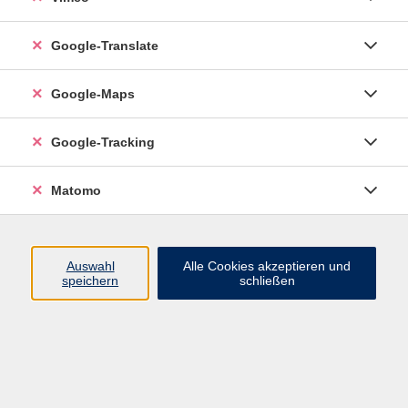
Google-Translate
vhs Esslingen am Neckar
Google-Maps
Volkshochschule
Esslingen am Neckar
Mettinger Straße 125
Google-Tracking
73728 Esslingen am Neckar
Matomo
info@vhs-esslingen.de
Tel: 0711 55021-0
Auswahl
Alle Cookies akzeptieren und
speichern
schließen
Öffnungszeiten:
Mo–Fr vormittags:
9–12.30 Uhr telefonisch und
persönlich erreichbar
Mo–Do nachmittags:
13.30–17 Uhr nur persönlich