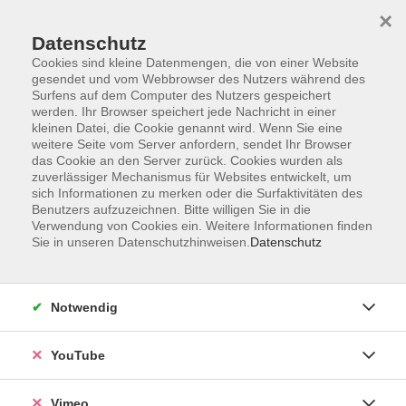
×
Datenschutz
Cookies sind kleine Datenmengen, die von einer Website
gesendet und vom Webbrowser des Nutzers während des
Surfens auf dem Computer des Nutzers gespeichert
Zum Hauptinhalt springen
werden. Ihr Browser speichert jede Nachricht in einer
kleinen Datei, die Cookie genannt wird. Wenn Sie eine
weitere Seite vom Server anfordern, sendet Ihr Browser
Der Kurs konnte nicht gefunden werden.
das Cookie an den Server zurück. Cookies wurden als
zuverlässiger Mechanismus für Websites entwickelt, um
sich Informationen zu merken oder die Surfaktivitäten des
Benutzers aufzuzeichnen. Bitte willigen Sie in die
Verwendung von Cookies ein. Weitere Informationen finden
Sie in unseren Datenschutzhinweisen.
Datenschutz
Social Media
Impressum
Notwendig
AGB
Datenschutzerklärung
YouTube
Sitemap
Widerruf
Vimeo