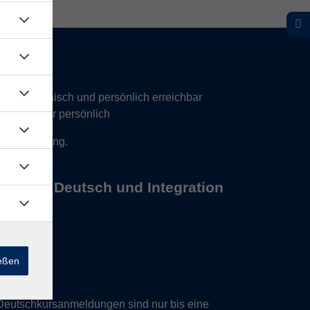
hr telefonisch und persönlich erreichbar
17 Uhr nur persönlich
 Vereinbarung.
s Büros Deutsch und Integration
ießen
Deutschkursanmeldungen sind nur bis eine