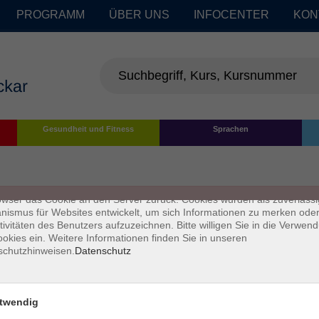
PROGRAMM
ÜBER UNS
INFOCENTER
KON
enschutz
Gesundheit und Fitness
Sprachen
s sind kleine Datenmengen, die von einer Website gesendet und vom
owser des Nutzers während des Surfens auf dem Computer des Nutze
chert werden. Ihr Browser speichert jede Nachricht in einer kleinen Dat
 genannt wird. Wenn Sie eine weitere Seite vom Server anfordern, se
owser das Cookie an den Server zurück. Cookies wurden als zuverlässi
ismus für Websites entwickelt, um sich Informationen zu merken oder
tivitäten des Benutzers aufzuzeichnen. Bitte willigen Sie in die Verwen
okies ein. Weitere Informationen finden Sie in unseren
schutzhinweisen.
Datenschutz
twendig
Impressum