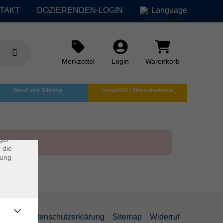
TAKT
DOZIERENDEN-LOGIN
Language
Merkzettel
Login
Warenkorb
×
Beruf und Bildung
jungeVHS / Elternakademie
rs
ei, die
ndet
ger
 die
dung
AGB
Datenschutzerklärung
Sitemap
Widerruf