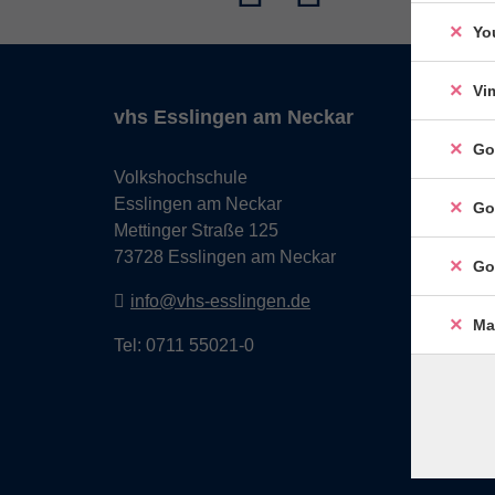
Yo
Vi
vhs Esslingen am Neckar
Go
Volkshochschule
Esslingen am Neckar
Go
Mettinger Straße 125
73728 Esslingen am Neckar
Go
info@vhs-esslingen.de
Ma
Tel: 0711 55021-0