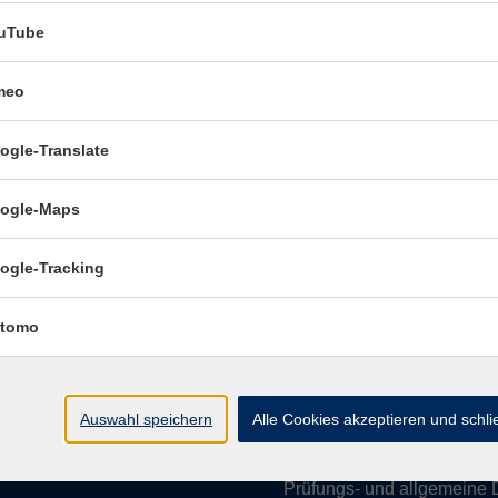
uTube
meo
Öffnungszeiten:
ogle-Translate
Mo–Fr vormittags:
9–12.30 U
Mo–Do nachmittags:
13.30–
ogle-Maps
Termine für Beratung nach
ogle-Tracking
Öffnungszeiten de
(Raum 3.01):
tomo
Mo
9-12 Uhr / 13-15 Uhr
Di
9-12 Uhr
Mi
9-12 Uhr
Auswahl speichern
Alle Cookies akzeptieren und schl
Do & Fr
geschlossen
Prüfungs- und allgemeine 