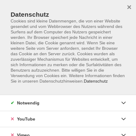
×
Datenschutz
Cookies sind kleine Datenmengen, die von einer Website
gesendet und vom Webbrowser des Nutzers während des
Surfens auf dem Computer des Nutzers gespeichert
Zum Hauptinhalt springen
werden. Ihr Browser speichert jede Nachricht in einer
kleinen Datei, die Cookie genannt wird. Wenn Sie eine
weitere Seite vom Server anfordern, sendet Ihr Browser
Der Kurs konnte nicht gefunden werden.
das Cookie an den Server zurück. Cookies wurden als
zuverlässiger Mechanismus für Websites entwickelt, um
sich Informationen zu merken oder die Surfaktivitäten des
Benutzers aufzuzeichnen. Bitte willigen Sie in die
Verwendung von Cookies ein. Weitere Informationen finden
Sie in unseren Datenschutzhinweisen.
Datenschutz
Social Media
Impressum
Notwendig
AGB
Datenschutzerklärung
YouTube
Sitemap
Widerruf
Vimeo