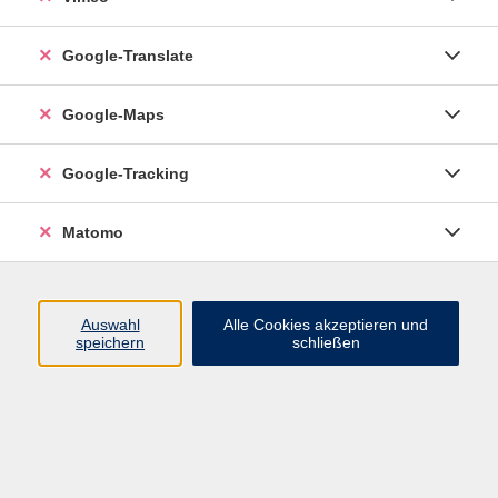
Google-Translate
vhs Esslingen am Neckar
Google-Maps
Volkshochschule
Esslingen am Neckar
Mettinger Straße 125
Google-Tracking
73728 Esslingen am Neckar
Matomo
info@vhs-esslingen.de
Tel: 0711 55021-0
Auswahl
Alle Cookies akzeptieren und
speichern
schließen
Öffnungszeiten:
Mo–Fr vormittags:
9–12.30 Uhr telefonisch und
persönlich erreichbar
Mo–Do nachmittags:
13.30–17 Uhr nur persönlich