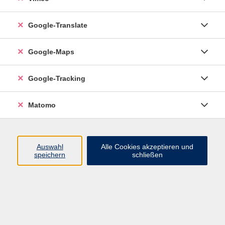
Google-Translate
vhs Esslingen am Neckar
Google-Maps
Volkshochschule
Esslingen am Neckar
Mettinger Straße 125
Google-Tracking
73728 Esslingen am Neckar
Matomo
info@vhs-esslingen.de
Tel: 0711 55021-0
Auswahl
Alle Cookies akzeptieren und
speichern
schließen
Öffnungszeiten:
Mo–Fr vormittags:
9–12.30 Uhr telefonisch und
persönlich erreichbar
Mo–Do nachmittags:
13.30–17 Uhr nur persönlich