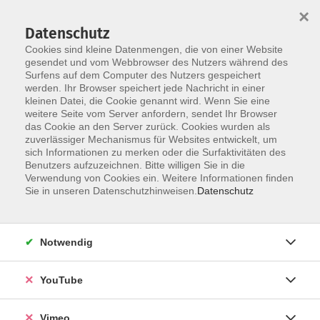
×
Datenschutz
Cookies sind kleine Datenmengen, die von einer Website
gesendet und vom Webbrowser des Nutzers während des
Surfens auf dem Computer des Nutzers gespeichert
Zum Hauptinhalt springen
werden. Ihr Browser speichert jede Nachricht in einer
kleinen Datei, die Cookie genannt wird. Wenn Sie eine
weitere Seite vom Server anfordern, sendet Ihr Browser
Der Kurs konnte nicht gefunden werden.
das Cookie an den Server zurück. Cookies wurden als
zuverlässiger Mechanismus für Websites entwickelt, um
sich Informationen zu merken oder die Surfaktivitäten des
Benutzers aufzuzeichnen. Bitte willigen Sie in die
Verwendung von Cookies ein. Weitere Informationen finden
Sie in unseren Datenschutzhinweisen.
Datenschutz
Social Media
Impressum
Notwendig
AGB
Datenschutzerklärung
YouTube
Sitemap
Widerruf
Vimeo