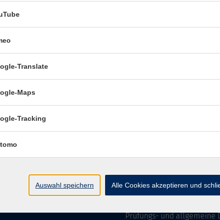
uTube
meo
Öffnungszeiten:
ogle-Translate
Mo–Fr vormittags:
9–12.30 
Mo–Do nachmittags:
13.30–
ogle-Maps
Termine für Beratung nach
ogle-Tracking
Öffnungszeiten des 
(Raum 3.01):
tomo
Mo
9-12 Uhr / 13-15 Uhr
Di
9-12 Uhr
Mi
9-12 Uhr
Auswahl speichern
Alle Cookies akzeptieren und schl
Do & Fr
geschlossen
Prüfungs- und allgemeine 