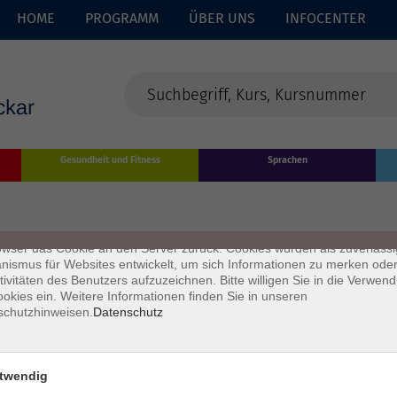
HOME
PROGRAMM
ÜBER UNS
INFOCENTER
enschutz
Gesundheit und Fitness
Sprachen
s sind kleine Datenmengen, die von einer Website gesendet und vom
owser des Nutzers während des Surfens auf dem Computer des Nutze
chert werden. Ihr Browser speichert jede Nachricht in einer kleinen Dat
 genannt wird. Wenn Sie eine weitere Seite vom Server anfordern, se
owser das Cookie an den Server zurück. Cookies wurden als zuverlässi
ismus für Websites entwickelt, um sich Informationen zu merken oder
tivitäten des Benutzers aufzuzeichnen. Bitte willigen Sie in die Verwen
okies ein. Weitere Informationen finden Sie in unseren
schutzhinweisen.
Datenschutz
twendig
Impressum