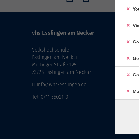
Yo
Vi
vhs Esslingen am Neckar
Go
Volkshochschule
Esslingen am Neckar
Go
Mettinger Straße 125
73728 Esslingen am Neckar
Go
info@vhs-esslingen.de
Ma
Tel: 0711 55021-0