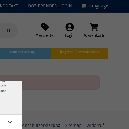
KONTAKT
DOZIERENDEN-LOGIN
Language
Merkzettel
Login
Warenkorb
×
Beruf und Bildung
jungeVHS / Elternakademie
rs
ei, die
ndet
ger
 die
dung
AGB
Datenschutzerklärung
Sitemap
Widerruf