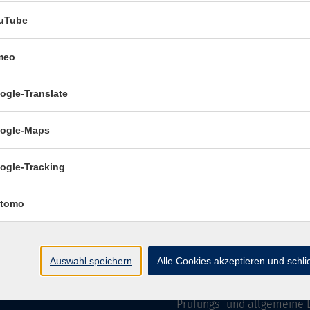
uTube
meo
Öffnungszeiten:
ogle-Translate
Mo–Fr vormittags:
9–12.30 
Mo–Do nachmittags:
13.30–
ogle-Maps
Termine für Beratung nach
ogle-Tracking
Öffnungszeiten des 
(Raum 3.01):
tomo
Mo
9-12 Uhr / 13-15 Uhr
Di
9-12 Uhr
Mi
9-12 Uhr
Auswahl speichern
Alle Cookies akzeptieren und schl
Do & Fr
geschlossen
Prüfungs- und allgemeine 