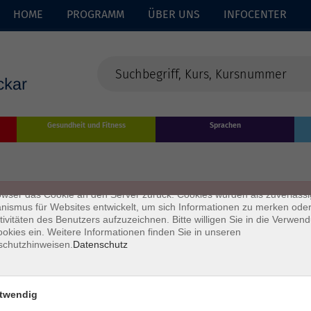
HOME
PROGRAMM
ÜBER UNS
INFOCENTER
enschutz
Gesundheit und Fitness
Sprachen
s sind kleine Datenmengen, die von einer Website gesendet und vom
owser des Nutzers während des Surfens auf dem Computer des Nutze
chert werden. Ihr Browser speichert jede Nachricht in einer kleinen Dat
 genannt wird. Wenn Sie eine weitere Seite vom Server anfordern, se
owser das Cookie an den Server zurück. Cookies wurden als zuverlässi
ismus für Websites entwickelt, um sich Informationen zu merken oder
tivitäten des Benutzers aufzuzeichnen. Bitte willigen Sie in die Verwen
okies ein. Weitere Informationen finden Sie in unseren
schutzhinweisen.
Datenschutz
twendig
Impressum