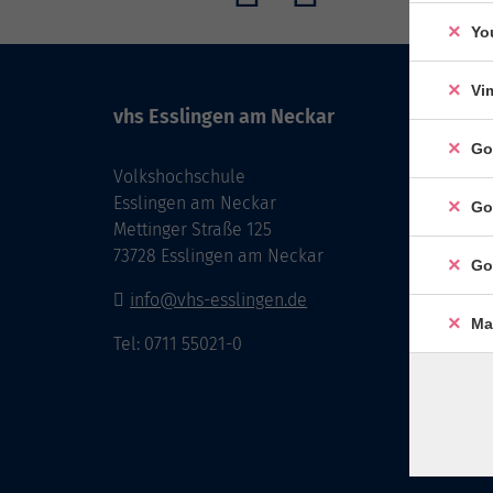
Yo
Vi
vhs Esslingen am Neckar
Go
Volkshochschule
Esslingen am Neckar
Go
Mettinger Straße 125
73728 Esslingen am Neckar
Go
info@vhs-esslingen.de
Ma
Tel: 0711 55021-0