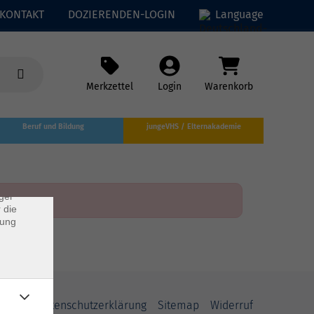
KONTAKT
DOZIERENDEN-LOGIN
Language
Merkzettel
Login
Warenkorb
×
Beruf und Bildung
jungeVHS / Elternakademie
rs
ei, die
ndet
ger
 die
dung
AGB
Datenschutzerklärung
Sitemap
Widerruf