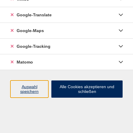
Google-Translate
vhs Esslingen am Neckar
Google-Maps
Volkshochschule
Esslingen am Neckar
Mettinger Straße 125
Google-Tracking
73728 Esslingen am Neckar
Matomo
info@vhs-esslingen.de
Tel: 0711 55021-0
Auswahl
Alle Cookies akzeptieren und
speichern
schließen
Öffnungszeiten:
Mo–Fr vormittags:
9–12.30 Uhr telefonisch und
persönlich erreichbar
Mo–Do nachmittags:
13.30–17 Uhr nur persönlich