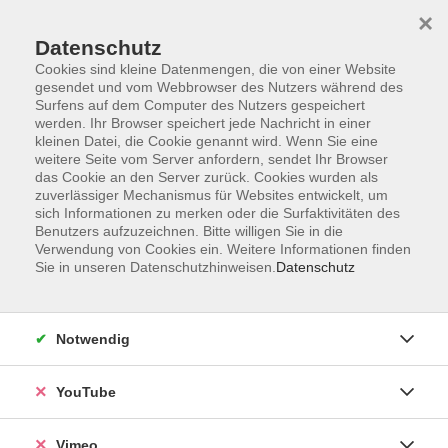
×
Datenschutz
Cookies sind kleine Datenmengen, die von einer Website
gesendet und vom Webbrowser des Nutzers während des
Surfens auf dem Computer des Nutzers gespeichert
Zum Hauptinhalt springen
werden. Ihr Browser speichert jede Nachricht in einer
kleinen Datei, die Cookie genannt wird. Wenn Sie eine
weitere Seite vom Server anfordern, sendet Ihr Browser
Der Kurs konnte nicht gefunden werden.
das Cookie an den Server zurück. Cookies wurden als
zuverlässiger Mechanismus für Websites entwickelt, um
sich Informationen zu merken oder die Surfaktivitäten des
Benutzers aufzuzeichnen. Bitte willigen Sie in die
Verwendung von Cookies ein. Weitere Informationen finden
Sie in unseren Datenschutzhinweisen.
Datenschutz
Social Media
Impressum
Notwendig
AGB
Datenschutzerklärung
YouTube
Sitemap
Widerruf
Vimeo