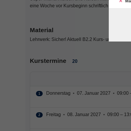
Ma
eine Woche vor Kursbeginn schriftlich gegenüber 
Material
Lehrwerk: Sicher! Aktuell B2.2 Kurs- und Arbei
Kurstermine
20
Donnerstag
•
07. Januar 2027
•
09:00 
1
Freitag
•
08. Januar 2027
•
09:00 – 13:
2