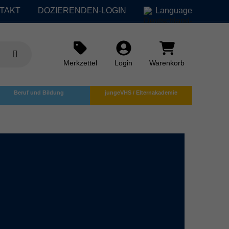
TAKT
DOZIERENDEN-LOGIN
Language
Merkzettel
Login
Warenkorb
Beruf und Bildung
jungeVHS / Elternakademie