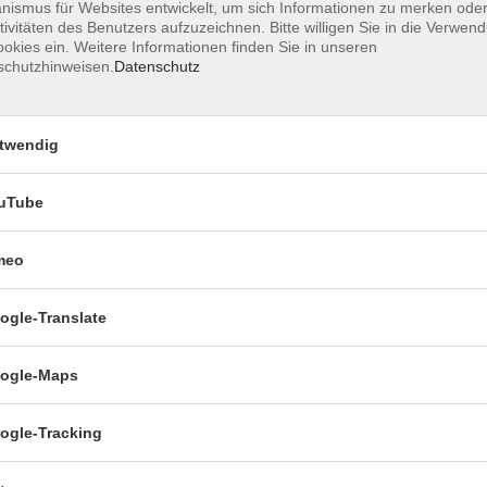
ismus für Websites entwickelt, um sich Informationen zu merken oder
tivitäten des Benutzers aufzuzeichnen. Bitte willigen Sie in die Verwen
okies ein. Weitere Informationen finden Sie in unseren
schutzhinweisen.
Datenschutz
twendig
uTube
 an der Information VHS Esslingen Mettinger Str.
meo
serer Homepage
ogle-Translate
 möglich!
ogle-Maps
ogle-Tracking
 Ferienkursen, Kompaktkursen, Intensivkursen,
 fünf Unterrichtstagen muss der Rücktritt mindestens