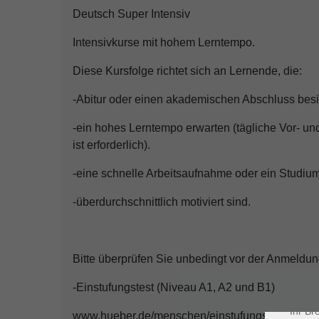
Deutsch Super Intensiv
Intensivkurse mit hohem Lerntempo.
Diese Kursfolge richtet sich an Lernende, die:
-Abitur oder einen akademischen Abschluss besi
-ein hohes Lerntempo erwarten (tägliche Vor- un
ist erforderlich).
-eine schnelle Arbeitsaufnahme oder ein Studiu
-überdurchschnittlich motiviert sind.
Dat
Bitte überprüfen Sie unbedingt vor der Anmeldun
Cookie
Webbr
gespei
-Einstufungstest (Niveau A1, A2 und B1)
Cookie
Ihr Br
www.hueber.de/menschen/einstufungstest