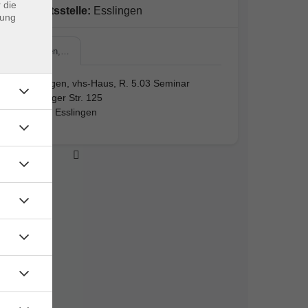
 die
Geschäftsstelle:
Esslingen
dung
Esslingen,…
Esslingen, vhs-Haus, R. 5.03 Seminar
Mettinger Str. 125
73728 Esslingen