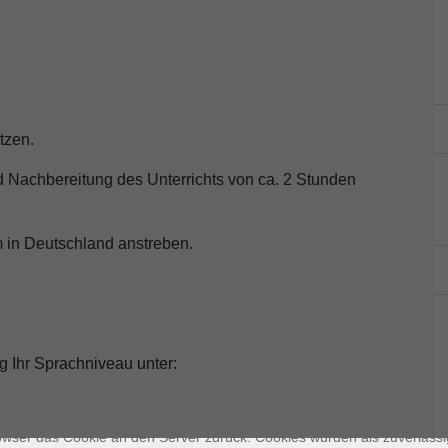
tzen.
d Nachbereitung des Unterrichts von ca. 2 Stunden
m in Deutschland anstreben.
enschutz
g Ihr Sprachniveau unter:
s sind kleine Datenmengen, die von einer Website gesendet und vom
owser des Nutzers während des Surfens auf dem Computer des Nutze
chert werden. Ihr Browser speichert jede Nachricht in einer kleinen Dat
 genannt wird. Wenn Sie eine weitere Seite vom Server anfordern, se
owser das Cookie an den Server zurück. Cookies wurden als zuverlässi