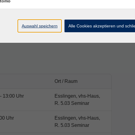
tomo
der vhs erklärt werden..
Auswahl speichern
Alle Cookies akzeptieren und schl
tsbuch ISBN: 978-3-19-621207-5
Ort / Raum
– 13:00 Uhr
Esslingen, vhs-Haus,
R. 5.03 Seminar
00 Uhr
Esslingen, vhs-Haus,
R. 5.03 Seminar