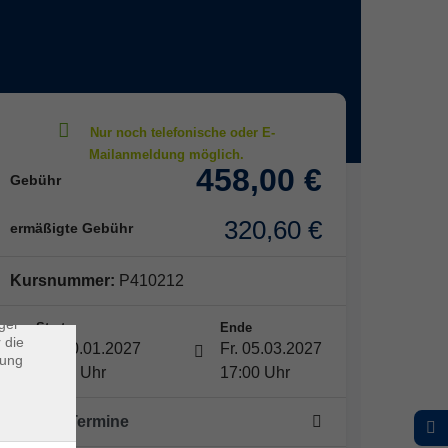
458,00 €
Gebühr
×
320,60 €
ermäßigte Gebühr
rs
Kursnummer:
P410212
ei, die
ndet
ger
Start
Ende
 die
Mi. 20.01.2027
Fr. 05.03.2027
dung
13:00 Uhr
17:00 Uhr
20 -mal Termine