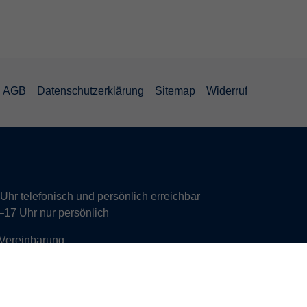
AGB
Datenschutzerklärung
Sitemap
Widerruf
hr telefonisch und persönlich erreichbar
17 Uhr nur persönlich
 Vereinbarung.
s Büros Deutsch und Integration