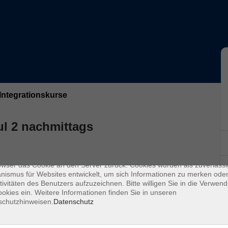
Integrationskurse
enschutz
ul 2 nachmittags
s sind kleine Datenmengen, die von einer Website gesendet und vom
owser des Nutzers während des Surfens auf dem Computer des Nutze
chert werden. Ihr Browser speichert jede Nachricht in einer kleinen Dat
 genannt wird. Wenn Sie eine weitere Seite vom Server anfordern, se
owser das Cookie an den Server zurück. Cookies wurden als zuverlässi
ismus für Websites entwickelt, um sich Informationen zu merken oder
tivitäten des Benutzers aufzuzeichnen. Bitte willigen Sie in die Verwen
okies ein. Weitere Informationen finden Sie in unseren
schutzhinweisen.
Datenschutz
Ort / Raum