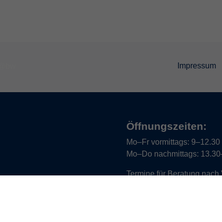
Impressum
Öffnungszeiten:
Mo–Fr vormittags:
9–12.30 U
Mo–Do nachmittags:
13.30–
Termine für Beratung nach
Öffnungszeiten de
(Raum 3.01):