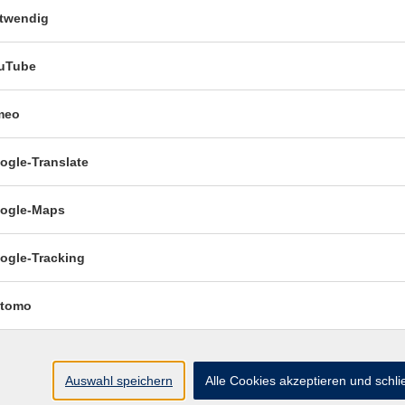
twendig
7:00 Uhr
Esslingen, vhs-Haus,
R. 4.06 Seminar
uTube
00 Uhr
Esslingen, vhs-Haus,
R. 4.06 Seminar
meo
:00 Uhr
Esslingen, vhs-Haus,
ogle-Translate
R. 4.06 Seminar
ogle-Maps
7:00 Uhr
Esslingen, vhs-Haus,
R. 4.06 Seminar
ogle-Tracking
tomo
Auswahl speichern
Alle Cookies akzeptieren und schl