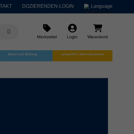
TAKT
DOZIERENDEN-LOGIN
Language
Merkzettel
Login
Warenkorb
Beruf und Bildung
jungeVHS / Elternakademie