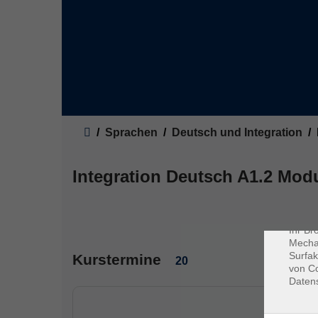
Sie sind hier:
Sprachen
Deutsch und Integration
Dat
Integration Deutsch A1.2 Mod
Cookie
Webbr
gespei
Cookie
Ihr Br
Mechan
Surfak
Kurstermine
20
von Co
Daten