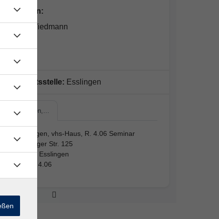
Dozent*in:
Heiner Wiedmann
N. N.
Geschäftsstelle:
Esslingen
Esslingen,…
Esslingen, vhs-Haus, R. 4.06 Seminar
Mettinger Str. 125
73728 Esslingen
Raum 4.06
ießen