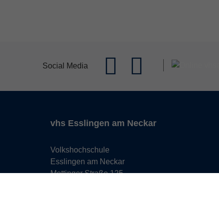
Social Media
vhs Esslingen am Neckar
Volkshochschule
Esslingen am Neckar
Mettinger Straße 125
73728 Esslingen am Neckar
info@vhs-esslingen.de