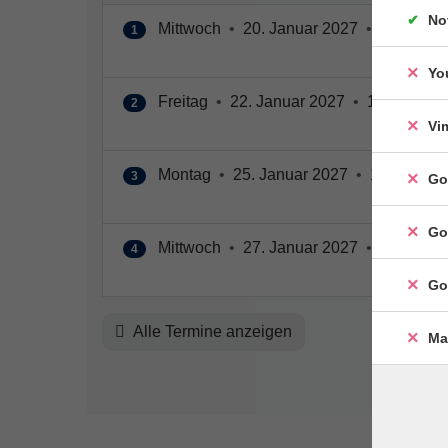
No
Mittwoch
•
20. Januar 2027
•
13:00 – 1
1
Yo
Freitag
•
22. Januar 2027
•
13:00 – 17:
2
Vi
Montag
•
25. Januar 2027
•
13:00 – 17
3
Go
Go
Mittwoch
•
27. Januar 2027
•
13:00 – 1
4
Go
Alle Termine anzeigen
Ma