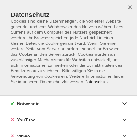
×
Datenschutz
Cookies sind kleine Datenmengen, die von einer Website
gesendet und vom Webbrowser des Nutzers während des
Surfens auf dem Computer des Nutzers gespeichert
Zum Hauptinhalt springen
werden. Ihr Browser speichert jede Nachricht in einer
kleinen Datei, die Cookie genannt wird. Wenn Sie eine
weitere Seite vom Server anfordern, sendet Ihr Browser
Der Kurs konnte nicht gefunden werden.
das Cookie an den Server zurück. Cookies wurden als
zuverlässiger Mechanismus für Websites entwickelt, um
sich Informationen zu merken oder die Surfaktivitäten des
Benutzers aufzuzeichnen. Bitte willigen Sie in die
Verwendung von Cookies ein. Weitere Informationen finden
Sie in unseren Datenschutzhinweisen.
Datenschutz
Social Media
Impressum
Notwendig
AGB
Datenschutzerklärung
YouTube
Sitemap
Widerruf
Vimeo