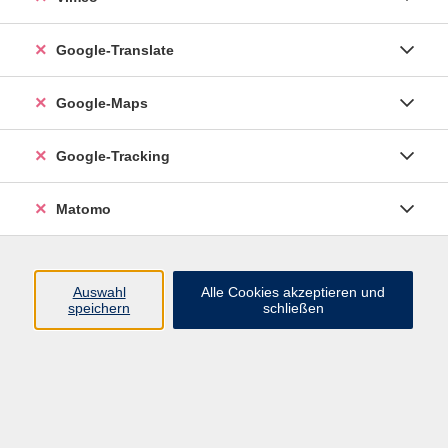
Google-Translate
vhs Esslingen am Neckar
Google-Maps
Volkshochschule
Esslingen am Neckar
Mettinger Straße 125
Google-Tracking
73728 Esslingen am Neckar
Matomo
info@vhs-esslingen.de
Tel: 0711 55021-0
Auswahl
Alle Cookies akzeptieren und
speichern
schließen
Öffnungszeiten:
Mo–Fr vormittags:
9–12.30 Uhr telefonisch und
persönlich erreichbar
Mo–Do nachmittags:
13.30–17 Uhr nur persönlich