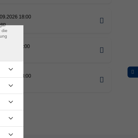
rs
ei, die
09.2026 18:00
ndet
gen
ger
 die
dung
01.2027 09:00
-Seminar
01.2027 18:00
gen