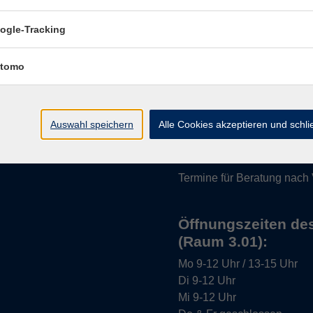
Impressum
ogle-Tracking
tomo
Öffnungszeiten:
Auswahl speichern
Alle Cookies akzeptieren und schl
Mo–Fr vormittags:
9–12.30 U
Mo–Do nachmittags:
13.30–
Termine für Beratung nach
Öffnungszeiten de
(Raum 3.01):
Mo
9-12 Uhr / 13-15 Uhr
Di
9-12 Uhr
Mi
9-12 Uhr