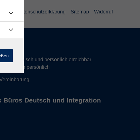
AGB
Datenschutzerklärung
Sitemap
Widerruf
ießen
hr telefonisch und persönlich erreichbar
17 Uhr nur persönlich
 Vereinbarung.
s Büros Deutsch und Integration