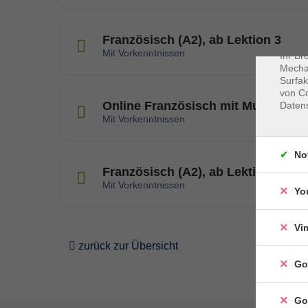
Cookie
Webbr
gespei
Französisch (A2), ab Lektion 3
Cookie
Mit Vorkenntnissen
Ihr Br
Mechan
Surfak
von Co
Online Französisch mit Muße (A2),
Daten
Mit Vorkenntnissen
No
Französisch (A2), ab Lektion 5
Mit Vorkenntnissen
Yo
Vi
zurück zur Übersicht
Go
Go