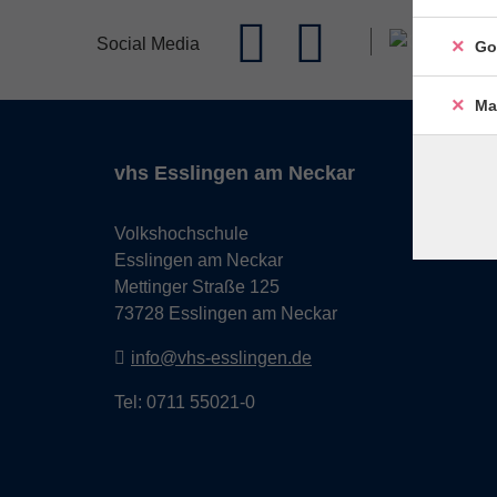
Social Media
Go
Ma
vhs Esslingen am Neckar
Volkshochschule
Esslingen am Neckar
Mettinger Straße 125
73728 Esslingen am Neckar
info@vhs-esslingen.de
Tel: 0711 55021-0