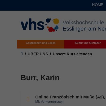
HOME
Zum Hauptinhalt springen
Gesellschaft und Leben
Kultur und Gestalten
Sie sind hier:
ÜBER UNS
Unsere Kursleitenden
Burr, Karin
Online Französisch mit Muße (A2),
Mit Vorkenntnissen
Dat