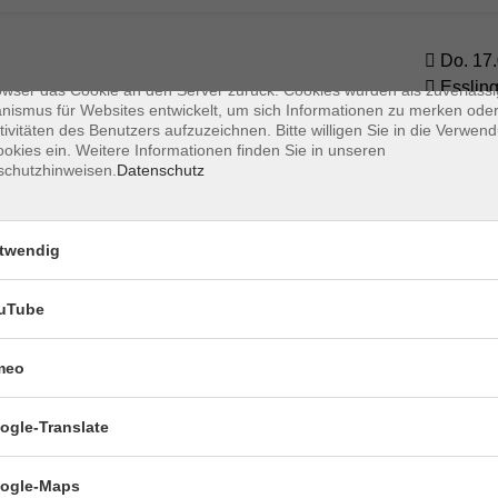
s sind kleine Datenmengen, die von einer Website gesendet und vom
owser des Nutzers während des Surfens auf dem Computer des Nutze
chert werden. Ihr Browser speichert jede Nachricht in einer kleinen Dat
Do. 17.
 genannt wird. Wenn Sie eine weitere Seite vom Server anfordern, se
Esslin
owser das Cookie an den Server zurück. Cookies wurden als zuverlässi
ismus für Websites entwickelt, um sich Informationen zu merken oder
tivitäten des Benutzers aufzuzeichnen. Bitte willigen Sie in die Verwen
okies ein. Weitere Informationen finden Sie in unseren
Mi. 13.
 ab Lektion 3
schutzhinweisen.
Datenschutz
Online
twendig
Do. 14.
Esslin
uTube
meo
ogle-Translate
ogle-Maps