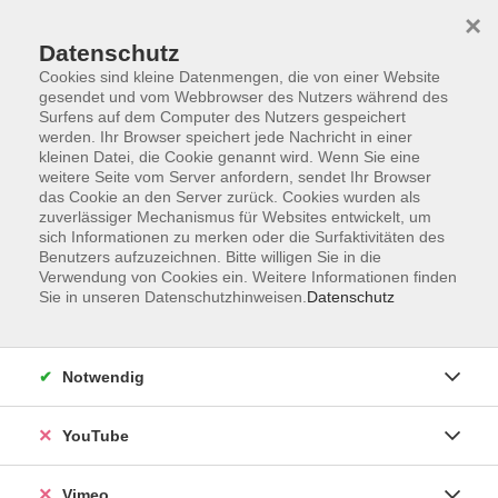
×
Datenschutz
Cookies sind kleine Datenmengen, die von einer Website
gesendet und vom Webbrowser des Nutzers während des
Surfens auf dem Computer des Nutzers gespeichert
Zum Hauptinhalt springen
Sie sind hier:
werden. Ihr Browser speichert jede Nachricht in einer
ÜBER UNS
Unsere Kursleitenden
kleinen Datei, die Cookie genannt wird. Wenn Sie eine
weitere Seite vom Server anfordern, sendet Ihr Browser
das Cookie an den Server zurück. Cookies wurden als
zuverlässiger Mechanismus für Websites entwickelt, um
Der Dozent konnte leider nicht gefunden werden
sich Informationen zu merken oder die Surfaktivitäten des
Benutzers aufzuzeichnen. Bitte willigen Sie in die
Verwendung von Cookies ein. Weitere Informationen finden
Sie in unseren Datenschutzhinweisen.
Datenschutz
Social Media
Notwendig
Impressum
AGB
YouTube
Datenschutzerklärung
Vimeo
Sitemap