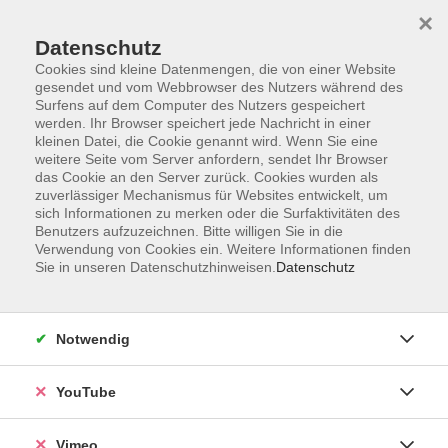
×
Datenschutz
Cookies sind kleine Datenmengen, die von einer Website
gesendet und vom Webbrowser des Nutzers während des
Surfens auf dem Computer des Nutzers gespeichert
Zum Hauptinhalt springen
Sie sind hier:
werden. Ihr Browser speichert jede Nachricht in einer
ÜBER UNS
Unsere Kursleitenden
kleinen Datei, die Cookie genannt wird. Wenn Sie eine
weitere Seite vom Server anfordern, sendet Ihr Browser
das Cookie an den Server zurück. Cookies wurden als
Sowa, Johanna
zuverlässiger Mechanismus für Websites entwickelt, um
sich Informationen zu merken oder die Surfaktivitäten des
Benutzers aufzuzeichnen. Bitte willigen Sie in die
Verwendung von Cookies ein. Weitere Informationen finden
Sie in unseren Datenschutzhinweisen.
Datenschutz
Integration Deutsch A1.1 Modul 1 abends
Mo. 08.06.2026 17:30
Esslingen
Notwendig
YouTube
Integration Deutsch Orientierungskurs
Vimeo