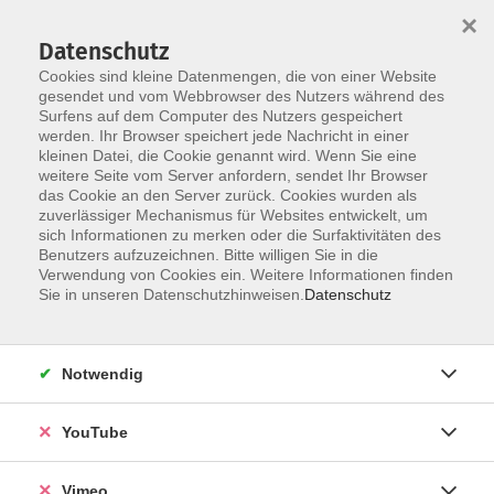
×
Datenschutz
Cookies sind kleine Datenmengen, die von einer Website
gesendet und vom Webbrowser des Nutzers während des
Surfens auf dem Computer des Nutzers gespeichert
Zum Hauptinhalt springen
Sie sind hier:
werden. Ihr Browser speichert jede Nachricht in einer
ÜBER UNS
Unsere Kursleitenden
kleinen Datei, die Cookie genannt wird. Wenn Sie eine
weitere Seite vom Server anfordern, sendet Ihr Browser
das Cookie an den Server zurück. Cookies wurden als
zuverlässiger Mechanismus für Websites entwickelt, um
sich Informationen zu merken oder die Surfaktivitäten des
Benutzers aufzuzeichnen. Bitte willigen Sie in die
Gautama, Ica Novianti
Verwendung von Cookies ein. Weitere Informationen finden
Sie in unseren Datenschutzhinweisen.
Datenschutz
Notwendig
Balinesische Küche
YouTube
Fr. 25.09.2026 18:00
Deizisau, Schule, Mittelbau, 1. OG, Küche
Vimeo