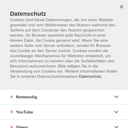
×
Datenschutz
Cookies sind kleine Datenmengen, die von einer Website
gesendet und vom Webbrowser des Nutzers während des
Surfens auf dem Computer des Nutzers gespeichert
Zum Hauptinhalt springen
Sie sind hier:
werden. Ihr Browser speichert jede Nachricht in einer
ÜBER UNS
Unsere Kursleitenden
kleinen Datei, die Cookie genannt wird. Wenn Sie eine
weitere Seite vom Server anfordern, sendet Ihr Browser
das Cookie an den Server zurück. Cookies wurden als
Bischoff, Hella
zuverlässiger Mechanismus für Websites entwickelt, um
sich Informationen zu merken oder die Surfaktivitäten des
Benutzers aufzuzeichnen. Bitte willigen Sie in die
Verwendung von Cookies ein. Weitere Informationen finden
Sie in unseren Datenschutzhinweisen.
Datenschutz
Integration Deutsch A1.1 Modul 1 abends
Mo. 02.11.2026 17:30
Esslingen
Notwendig
YouTube
Integration Deutsch A1.2 Modul 2 abends
Vimeo