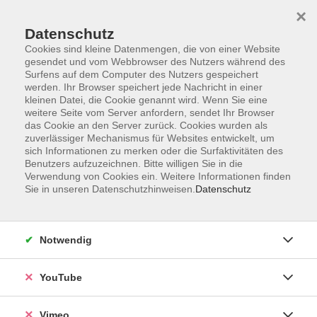
×
Datenschutz
Cookies sind kleine Datenmengen, die von einer Website
gesendet und vom Webbrowser des Nutzers während des
Surfens auf dem Computer des Nutzers gespeichert
Zum Hauptinhalt springen
Sie sind hier:
werden. Ihr Browser speichert jede Nachricht in einer
ÜBER UNS
Unsere Kursleitenden
kleinen Datei, die Cookie genannt wird. Wenn Sie eine
weitere Seite vom Server anfordern, sendet Ihr Browser
das Cookie an den Server zurück. Cookies wurden als
Weidle, Matthias
zuverlässiger Mechanismus für Websites entwickelt, um
sich Informationen zu merken oder die Surfaktivitäten des
Benutzers aufzuzeichnen. Bitte willigen Sie in die
Verwendung von Cookies ein. Weitere Informationen finden
Sie in unseren Datenschutzhinweisen.
Datenschutz
Mundharmonika: Blues, Folk und Rock´n Roll -
Fortgeschrittenenkurs
Mi. 04.11.2026 20:00
Notwendig
Esslingen
YouTube
Vimeo