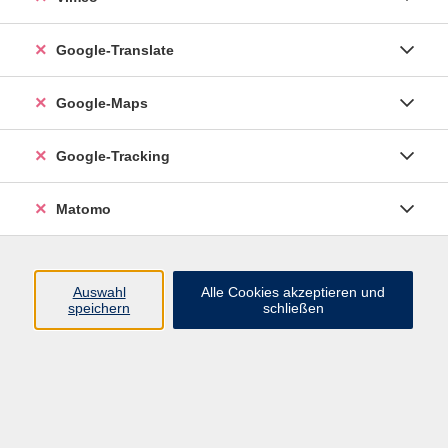
zurück zur Übersicht
Google-Translate
Google-Maps
Social Media
Impressum
Google-Tracking
AGB
Datenschutzerklärung
Matomo
Sitemap
Widerruf
Auswahl
Alle Cookies akzeptieren und
speichern
schließen
vhs Esslingen am Neckar
Volkshochschule
Esslingen am Neckar
Mettinger Straße 125