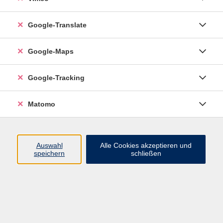
Do. 22.10.2026 19:00
Köngen, Eintrachthalle, großer Saal
Google-Translate
Google-Maps
Google-Tracking
zurück zur Übersicht
Matomo
Social Media
Auswahl
Alle Cookies akzeptieren und
Impressum
speichern
schließen
AGB
Datenschutzerklärung
Sitemap
Widerruf