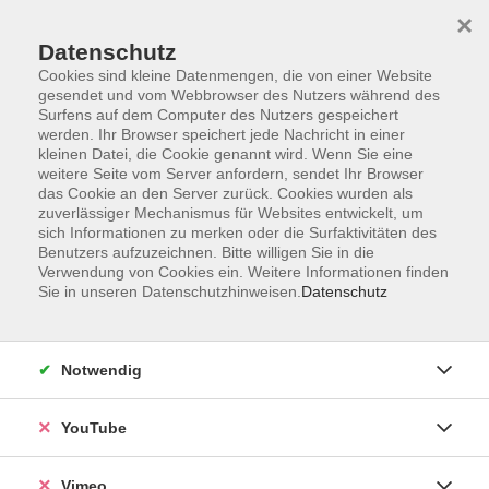
×
Datenschutz
Cookies sind kleine Datenmengen, die von einer Website
gesendet und vom Webbrowser des Nutzers während des
Surfens auf dem Computer des Nutzers gespeichert
Zum Hauptinhalt springen
Sie sind hier:
werden. Ihr Browser speichert jede Nachricht in einer
ÜBER UNS
Unsere Kursleitenden
kleinen Datei, die Cookie genannt wird. Wenn Sie eine
weitere Seite vom Server anfordern, sendet Ihr Browser
das Cookie an den Server zurück. Cookies wurden als
Hoch, Gabriele
zuverlässiger Mechanismus für Websites entwickelt, um
sich Informationen zu merken oder die Surfaktivitäten des
Benutzers aufzuzeichnen. Bitte willigen Sie in die
Verwendung von Cookies ein. Weitere Informationen finden
Sie in unseren Datenschutzhinweisen.
Datenschutz
Line Dance
Do. 17.09.2026 19:00
Köngen, Eintrachthalle, großer Saal
Notwendig
YouTube
Line Dance
Vimeo