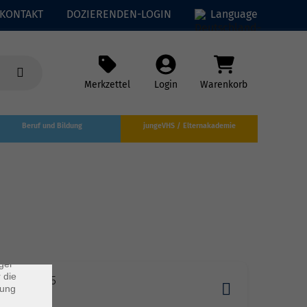
KONTAKT
DOZIERENDEN-LOGIN
Language
Merkzettel
Login
Warenkorb
Beruf und Bildung
jungeVHS / Elternakademie
×
rs
ei, die
ndet
ger
 die
1.2026 19:45
dung
n