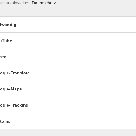
schutzhinweisen.
Datenschutz
twendig
uTube
meo
Impressum
ogle-Translate
ogle-Maps
Öffnungszeiten:
ogle-Tracking
Mo–Fr vormittags:
9–12.30 
Mo–Do nachmittags:
13.30–
tomo
Termine für Beratung nach