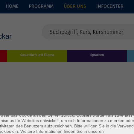
HOME
PROGRAMM
ÜBER UNS
INFOCENTER
Gesundheit und Fitness
Sprachen
enschutz
s sind kleine Datenmengen, die von einer Website gesendet und vom
owser des Nutzers während des Surfens auf dem Computer des Nutze
chert werden. Ihr Browser speichert jede Nachricht in einer kleinen Dat
 genannt wird. Wenn Sie eine weitere Seite vom Server anfordern, se
owser das Cookie an den Server zurück. Cookies wurden als zuverlässi
ismus für Websites entwickelt, um sich Informationen zu merken oder
Mo. 02.1
tivitäten des Benutzers aufzuzeichnen. Bitte willigen Sie in die Verwen
Könge
okies ein. Weitere Informationen finden Sie in unseren