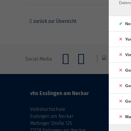
Daten
zurück zur Übersicht
No
Yo
Vi
Social Media
Go
Go
vhs Esslingen am Neckar
Go
Volkshochschule
Esslingen am Neckar
Ma
Mettinger Straße 125
73728 Esslingen am Neckar