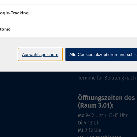
Impressum
ogle-Tracking
tomo
Öffnungszeiten:
Auswahl speichern
Alle Cookies akzeptieren und schl
Mo–Fr vormittags:
9–12.30 
Mo–Do nachmittags:
13.30–
Termine für Beratung nach
Öffnungszeiten des 
(Raum 3.01):
Mo
9-12 Uhr / 13-15 Uhr
Di
9-12 Uhr
Mi
9-12 Uhr