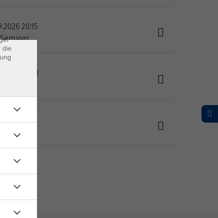
rs
ei, die
9.2026 20:15
ndet
-Seminar
ger
 die
dung
1.2027 18:00
en
1.2027 20:15
-Seminar