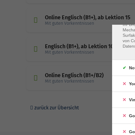
Cookie
Webbr
gespei
Online Englisch (B1+), ab Lektion 15
Cookie
Mit guten Vorkenntnissen
Ihr Br
Mechan
Surfak
von Co
Englisch (B1+), ab Lektion 10
Daten
Mit guten Vorkenntnissen
No
Online Englisch (B1+/B2)
Mit guten Vorkenntnissen
Yo
Vi
zurück zur Übersicht
Go
Go