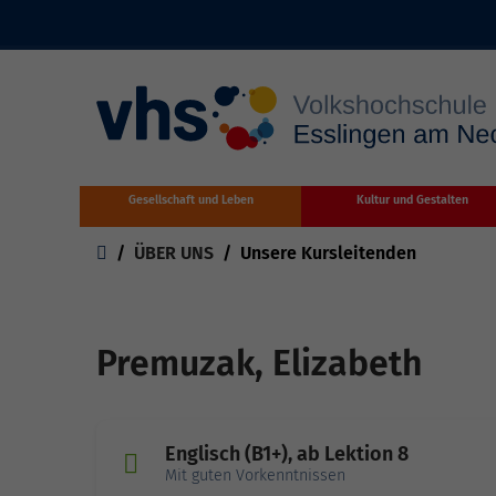
Zum Hauptinhalt springen
Gesellschaft und Leben
Kultur und Gestalten
Sie sind hier:
ÜBER UNS
Unsere Kursleitenden
Premuzak, Elizabeth
Englisch (B1+), ab Lektion 8
Mit guten Vorkenntnissen
Dat