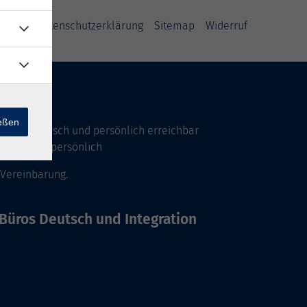
AGB
Datenschutzerklärung
Sitemap
Widerruf
ießen
Uhr telefonisch und persönlich erreichbar
17 Uhr nur persönlich
 Vereinbarung.
Büros Deutsch und Integration