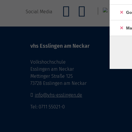
Social Media
Go
Ma
vhs Esslingen am Neckar
Volkshochschule
Esslingen am Neckar
Mettinger Straße 125
73728 Esslingen am Neckar
info@vhs-esslingen.de
Tel: 0711 55021-0