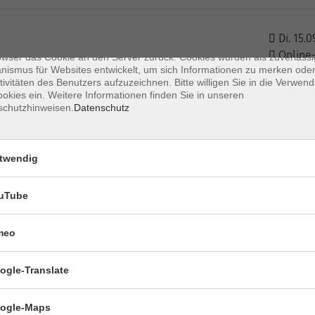
s sind kleine Datenmengen, die von einer Website gesendet und vom
owser des Nutzers während des Surfens auf dem Computer des Nutze
chert werden. Ihr Browser speichert jede Nachricht in einer kleinen Dat
Di. 15.0
 genannt wird. Wenn Sie eine weitere Seite vom Server anfordern, se
Online
owser das Cookie an den Server zurück. Cookies wurden als zuverlässi
ismus für Websites entwickelt, um sich Informationen zu merken oder
tivitäten des Benutzers aufzuzeichnen. Bitte willigen Sie in die Verwen
okies ein. Weitere Informationen finden Sie in unseren
Di. 12.0
schutzhinweisen.
Datenschutz
Essling
twendig
Di. 12.0
Online
uTube
meo
ogle-Translate
ogle-Maps