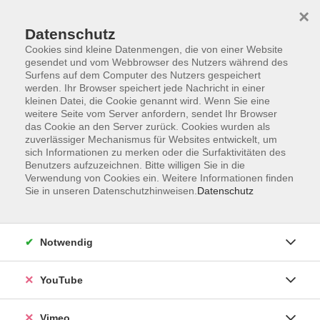
×
Datenschutz
Cookies sind kleine Datenmengen, die von einer Website
gesendet und vom Webbrowser des Nutzers während des
Surfens auf dem Computer des Nutzers gespeichert
Zum Hauptinhalt springen
Sie sind hier:
werden. Ihr Browser speichert jede Nachricht in einer
ÜBER UNS
Unsere Kursleitenden
kleinen Datei, die Cookie genannt wird. Wenn Sie eine
weitere Seite vom Server anfordern, sendet Ihr Browser
das Cookie an den Server zurück. Cookies wurden als
Amézquita Mejía, Luz
zuverlässiger Mechanismus für Websites entwickelt, um
sich Informationen zu merken oder die Surfaktivitäten des
Angela
Benutzers aufzuzeichnen. Bitte willigen Sie in die
Verwendung von Cookies ein. Weitere Informationen finden
Sie in unseren Datenschutzhinweisen.
Datenschutz
EL TERTULIADERO DE LA ESQUINA-
Conversatorio en Español
Notwendig
Di. 04.08.2026 17:00
Esslingen
YouTube
Vimeo