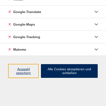
Spanisch für Anfänger (A1), ab Lektion L8
Google-Translate
Di. 15.09.2026 18:45
Esslingen
Google-Maps
Google-Tracking
EL TERTULIADERO DE LA ESQUINA-
Matomo
Conversatorio en Español
Di. 22.09.2026 17:00
Esslingen
Auswahl
Alle Cookies akzeptieren und
speichern
schließen
Lateinamerikanische Woche - Workshop
Spanisch „Songs lernen und spüren“
Cantando con sentimiento
Di. 03.11.2026 18:45