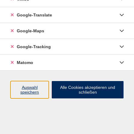
Google-Translate
vhs Esslingen am Neckar
Google-Maps
Volkshochschule
Esslingen am Neckar
Mettinger Straße 125
Google-Tracking
73728 Esslingen am Neckar
Matomo
info@vhs-esslingen.de
Tel: 0711 55021-0
Auswahl
Alle Cookies akzeptieren und
speichern
schließen
Öffnungszeiten:
Mo–Fr vormittags:
9–12.30 Uhr telefonisch und
persönlich erreichbar
Mo–Do nachmittags:
13.30–17 Uhr nur persönlich