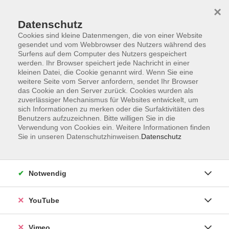
×
Datenschutz
Cookies sind kleine Datenmengen, die von einer Website
gesendet und vom Webbrowser des Nutzers während des
Surfens auf dem Computer des Nutzers gespeichert
Zum Hauptinhalt springen
werden. Ihr Browser speichert jede Nachricht in einer
kleinen Datei, die Cookie genannt wird. Wenn Sie eine
weitere Seite vom Server anfordern, sendet Ihr Browser
Der Kurs konnte nicht gefunden werden.
das Cookie an den Server zurück. Cookies wurden als
zuverlässiger Mechanismus für Websites entwickelt, um
sich Informationen zu merken oder die Surfaktivitäten des
Benutzers aufzuzeichnen. Bitte willigen Sie in die
Verwendung von Cookies ein. Weitere Informationen finden
Sie in unseren Datenschutzhinweisen.
Datenschutz
Social Media
Impressum
Notwendig
AGB
Datenschutzerklärung
YouTube
Sitemap
Widerruf
Vimeo