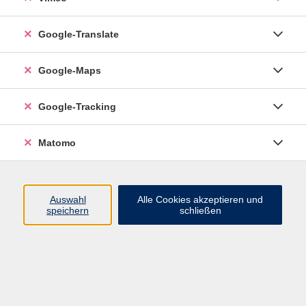
Google-Translate
vhs Esslingen am Neckar
Google-Maps
Volkshochschule
Esslingen am Neckar
Mettinger Straße 125
Google-Tracking
73728 Esslingen am Neckar
Matomo
info@vhs-esslingen.de
Tel: 0711 55021-0
Auswahl
Alle Cookies akzeptieren und
speichern
schließen
Öffnungszeiten:
Mo–Fr vormittags:
9–12.30 Uhr telefonisch und
persönlich erreichbar
Mo–Do nachmittags:
13.30–17 Uhr nur persönlich