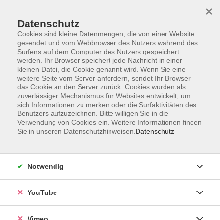
×
Datenschutz
Cookies sind kleine Datenmengen, die von einer Website
gesendet und vom Webbrowser des Nutzers während des
Surfens auf dem Computer des Nutzers gespeichert
Zum Hauptinhalt springen
werden. Ihr Browser speichert jede Nachricht in einer
kleinen Datei, die Cookie genannt wird. Wenn Sie eine
weitere Seite vom Server anfordern, sendet Ihr Browser
Der Kurs konnte nicht gefunden werden.
das Cookie an den Server zurück. Cookies wurden als
zuverlässiger Mechanismus für Websites entwickelt, um
sich Informationen zu merken oder die Surfaktivitäten des
Benutzers aufzuzeichnen. Bitte willigen Sie in die
Verwendung von Cookies ein. Weitere Informationen finden
Sie in unseren Datenschutzhinweisen.
Datenschutz
Social Media
Impressum
Notwendig
AGB
Datenschutzerklärung
YouTube
Sitemap
Widerruf
Vimeo