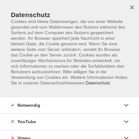
×
Datenschutz
Cookies sind kleine Datenmengen, die von einer Website
gesendet und vom Webbrowser des Nutzers während des
Surfens auf dem Computer des Nutzers gespeichert
Zum Hauptinhalt springen
werden. Ihr Browser speichert jede Nachricht in einer
kleinen Datei, die Cookie genannt wird. Wenn Sie eine
weitere Seite vom Server anfordern, sendet Ihr Browser
Der Kurs konnte nicht gefunden werden.
das Cookie an den Server zurück. Cookies wurden als
zuverlässiger Mechanismus für Websites entwickelt, um
sich Informationen zu merken oder die Surfaktivitäten des
Benutzers aufzuzeichnen. Bitte willigen Sie in die
Verwendung von Cookies ein. Weitere Informationen finden
Sie in unseren Datenschutzhinweisen.
Datenschutz
Social Media
Impressum
Notwendig
AGB
Datenschutzerklärung
YouTube
Sitemap
Widerruf
Vimeo