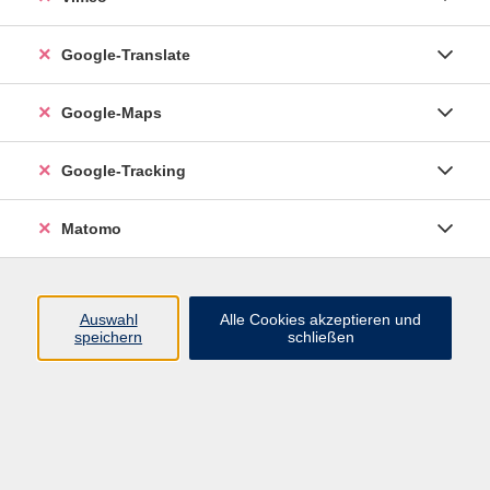
Google-Translate
vhs Esslingen am Neckar
Google-Maps
Volkshochschule
Esslingen am Neckar
Mettinger Straße 125
Google-Tracking
73728 Esslingen am Neckar
Matomo
info@vhs-esslingen.de
Tel: 0711 55021-0
Auswahl
Alle Cookies akzeptieren und
speichern
schließen
Öffnungszeiten:
Mo–Fr vormittags:
9–12.30 Uhr telefonisch und
persönlich erreichbar
Mo–Do nachmittags:
13.30–17 Uhr nur persönlich