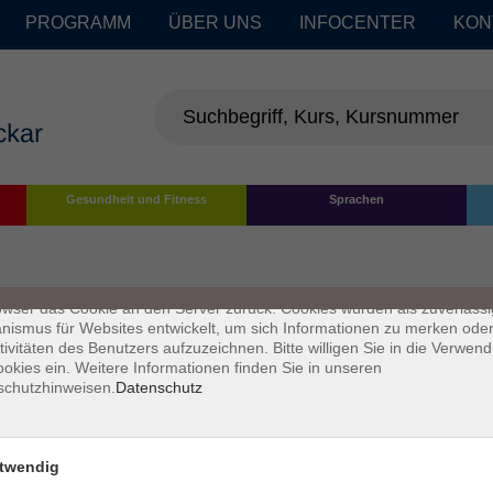
PROGRAMM
ÜBER UNS
INFOCENTER
KON
enschutz
Gesundheit und Fitness
Sprachen
s sind kleine Datenmengen, die von einer Website gesendet und vom
owser des Nutzers während des Surfens auf dem Computer des Nutze
chert werden. Ihr Browser speichert jede Nachricht in einer kleinen Dat
 genannt wird. Wenn Sie eine weitere Seite vom Server anfordern, se
owser das Cookie an den Server zurück. Cookies wurden als zuverlässi
ismus für Websites entwickelt, um sich Informationen zu merken oder
tivitäten des Benutzers aufzuzeichnen. Bitte willigen Sie in die Verwen
okies ein. Weitere Informationen finden Sie in unseren
schutzhinweisen.
Datenschutz
twendig
Impressum