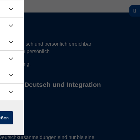
hr telefonisch und persönlich erreichbar
17 Uhr nur persönlich
 Vereinbarung.
s Büros Deutsch und Integration
ießen
Deutschkursanmeldungen sind nur bis eine