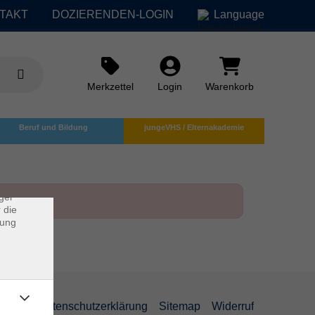
TAKT
DOZIERENDEN-LOGIN
Language
Merkzettel
Login
Warenkorb
×
Beruf und Bildung
jungeVHS / Elternakademie
rs
ei, die
ndet
ger
 die
dung
AGB
Datenschutzerklärung
Sitemap
Widerruf