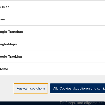
uTube
meo
Öffnungszeiten:
ogle-Translate
Mo–Fr vormittags:
9–12.30 U
Mo–Do nachmittags:
13.30–
ogle-Maps
Termine für Beratung nach
ogle-Tracking
Öffnungszeiten de
(Raum 3.01):
tomo
Mo
9-12 Uhr / 13-15 Uhr
Di
9-12 Uhr
Mi
9-12 Uhr
Auswahl speichern
Alle Cookies akzeptieren und schl
Do & Fr
geschlossen
Prüfungs- und allgemeine 