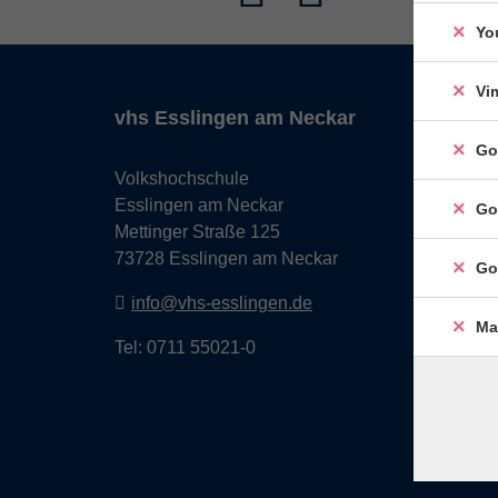
Yo
Vi
vhs Esslingen am Neckar
Go
Volkshochschule
Esslingen am Neckar
Go
Mettinger Straße 125
73728 Esslingen am Neckar
Go
info@vhs-esslingen.de
Ma
Tel: 0711 55021-0