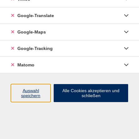
Google-Translate
vhs Esslingen am Neckar
Google-Maps
Volkshochschule
Esslingen am Neckar
Mettinger Straße 125
Google-Tracking
73728 Esslingen am Neckar
Matomo
info@vhs-esslingen.de
Tel: 0711 55021-0
Auswahl
Alle Cookies akzeptieren und
speichern
schließen
Öffnungszeiten:
Mo–Fr vormittags:
9–12.30 Uhr telefonisch und
persönlich erreichbar
Mo–Do nachmittags:
13.30–17 Uhr nur persönlich