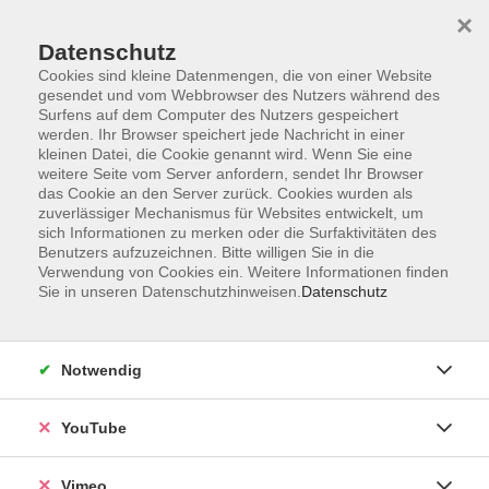
×
Datenschutz
Cookies sind kleine Datenmengen, die von einer Website
gesendet und vom Webbrowser des Nutzers während des
Surfens auf dem Computer des Nutzers gespeichert
Zum Hauptinhalt springen
werden. Ihr Browser speichert jede Nachricht in einer
kleinen Datei, die Cookie genannt wird. Wenn Sie eine
weitere Seite vom Server anfordern, sendet Ihr Browser
Der Kurs konnte nicht gefunden werden.
das Cookie an den Server zurück. Cookies wurden als
zuverlässiger Mechanismus für Websites entwickelt, um
sich Informationen zu merken oder die Surfaktivitäten des
Benutzers aufzuzeichnen. Bitte willigen Sie in die
Verwendung von Cookies ein. Weitere Informationen finden
Sie in unseren Datenschutzhinweisen.
Datenschutz
Social Media
Impressum
Notwendig
AGB
Datenschutzerklärung
YouTube
Sitemap
Widerruf
Vimeo