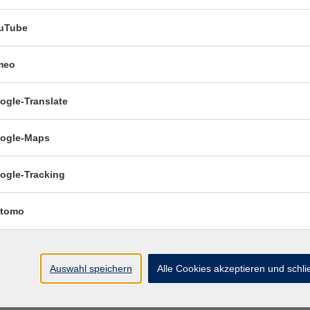
Online Bildungsurlaub Spanisch A1 Niv
Ohne oder mit geringen Vorkenntnissen
uTube
meo
Online Spanisch kompakt für den Urlau
(A1), ab Lektion 1
ogle-Translate
Ohne oder mit geringen Vorkenntnissen
ogle-Maps
Bildungsurlaub Spanisch ab A2 Niveau
Mit Vorkenntnissen
ogle-Tracking
tomo
Auswahl speichern
Alle Cookies akzeptieren und schl