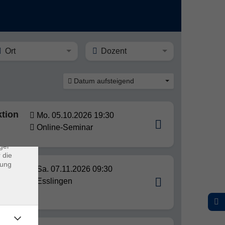
Ort
Dozent
Datum aufsteigend
×
ktion
Mo. 05.10.2026 19:30
rs
Online-Seminar
ei, die
ndet
ger
 die
dung
Sa. 07.11.2026 09:30
Esslingen
deren