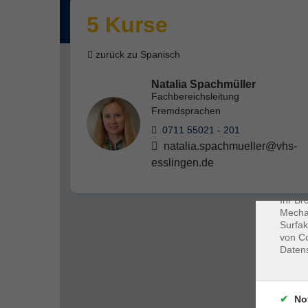
5 Kurse
zurück zu Spanisch
Natalia Spachmüller
Fachbereichsleitung
Fremdsprachen
0711 55021 - 201
Dat
natalia.spachmueller@vhs-
Cookie
esslingen.de
Webbr
gespei
Cookie
Ihr Br
Mechan
Surfak
von Co
Daten
No