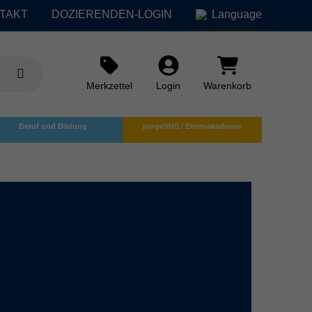
TAKT
DOZIERENDEN-LOGIN
Language
Merkzettel
Login
Warenkorb
Beruf und Bildung
jungeVHS / Elternakademie