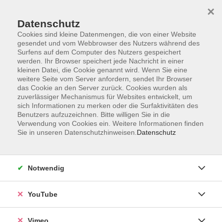
×
Datenschutz
Cookies sind kleine Datenmengen, die von einer Website
gesendet und vom Webbrowser des Nutzers während des
Surfens auf dem Computer des Nutzers gespeichert
Zum Hauptinhalt springen
werden. Ihr Browser speichert jede Nachricht in einer
kleinen Datei, die Cookie genannt wird. Wenn Sie eine
weitere Seite vom Server anfordern, sendet Ihr Browser
das Cookie an den Server zurück. Cookies wurden als
B1/B2 Standardkurse
zuverlässiger Mechanismus für Websites entwickelt, um
sich Informationen zu merken oder die Surfaktivitäten des
Benutzers aufzuzeichnen. Bitte willigen Sie in die
Verwendung von Cookies ein. Weitere Informationen finden
Sie in unseren Datenschutzhinweisen.
Datenschutz
14 Kurse
Notwendig
zurück zu Spanisch
YouTube
Natalia Spachmüller
Fachbereichsleitung Fremdsprachen
Vimeo