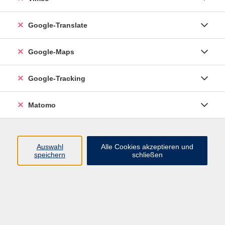
0711 55021 - 201
natalia.spachmueller@vhs-
Google-Translate
esslingen.de
Google-Maps
Ergebnisse filtern
Google-Tracking
Onlinekurs Spanisch (B2), ab Lektion 3
Matomo
Do. 16.04.2026 19:40
Esslingen
Auswahl
Alle Cookies akzeptieren und
speichern
schließen
Online Spanisch ohne Eile am Vormittag
(B2), ab Lektion 6
Di. 18.08.2026 10:40
Online-Seminar