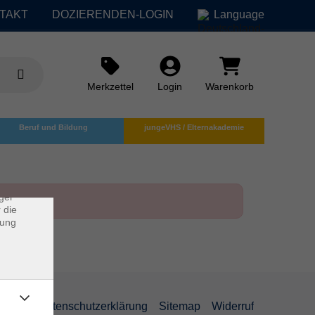
TAKT
DOZIERENDEN-LOGIN
Language
Merkzettel
Login
Warenkorb
×
Beruf und Bildung
jungeVHS / Elternakademie
rs
ei, die
ndet
ger
 die
dung
AGB
Datenschutzerklärung
Sitemap
Widerruf