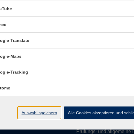
uTube
meo
Öffnungszeiten:
ogle-Translate
Mo–Fr vormittags:
9–12.30 U
Mo–Do nachmittags:
13.30–
ogle-Maps
Termine für Beratung nach
ogle-Tracking
Öffnungszeiten de
(Raum 3.01):
tomo
Mo
9-12 Uhr / 13-15 Uhr
Di
9-12 Uhr
Mi
9-12 Uhr
Auswahl speichern
Alle Cookies akzeptieren und schl
Do & Fr
geschlossen
Prüfungs- und allgemeine 