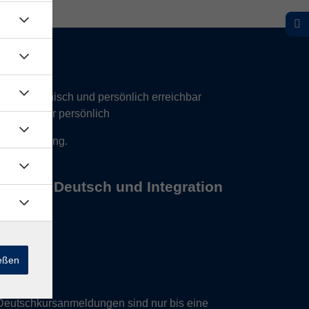
hr telefonisch und persönlich erreichbar
17 Uhr nur persönlich
 Vereinbarung.
s Büros Deutsch und Integration
ießen
Deutschkursanmeldungen sind nur bis eine