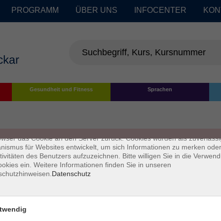
PROGRAMM
ÜBER UNS
INFOCENTER
KON
enschutz
Gesundheit und Fitness
Sprachen
s sind kleine Datenmengen, die von einer Website gesendet und vom
owser des Nutzers während des Surfens auf dem Computer des Nutze
chert werden. Ihr Browser speichert jede Nachricht in einer kleinen Dat
 genannt wird. Wenn Sie eine weitere Seite vom Server anfordern, se
owser das Cookie an den Server zurück. Cookies wurden als zuverlässi
ismus für Websites entwickelt, um sich Informationen zu merken oder
tivitäten des Benutzers aufzuzeichnen. Bitte willigen Sie in die Verwen
okies ein. Weitere Informationen finden Sie in unseren
schutzhinweisen.
Datenschutz
twendig
Impressum