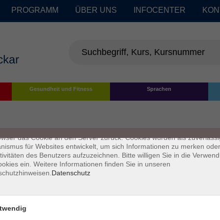
PROGRAMM
ÜBER UNS
INFOCENTER
KON
enschutz
Gesundheit und Fitness
Sprachen
s sind kleine Datenmengen, die von einer Website gesendet und vom
owser des Nutzers während des Surfens auf dem Computer des Nutze
chert werden. Ihr Browser speichert jede Nachricht in einer kleinen Dat
 genannt wird. Wenn Sie eine weitere Seite vom Server anfordern, se
owser das Cookie an den Server zurück. Cookies wurden als zuverlässi
ismus für Websites entwickelt, um sich Informationen zu merken oder
tivitäten des Benutzers aufzuzeichnen. Bitte willigen Sie in die Verwen
okies ein. Weitere Informationen finden Sie in unseren
schutzhinweisen.
Datenschutz
twendig
Impressum