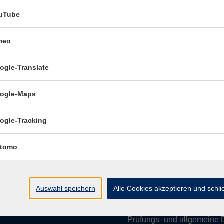
uTube
meo
Öffnungszeiten:
ogle-Translate
Mo–Fr vormittags:
9–12.30 U
Mo–Do nachmittags:
13.30–
ogle-Maps
Termine für Beratung nach
ogle-Tracking
Öffnungszeiten de
(Raum 3.01):
tomo
Mo
9-12 Uhr / 13-15 Uhr
Di
9-12 Uhr
Mi
9-12 Uhr
Auswahl speichern
Alle Cookies akzeptieren und schl
Do & Fr
geschlossen
Prüfungs- und allgemeine 