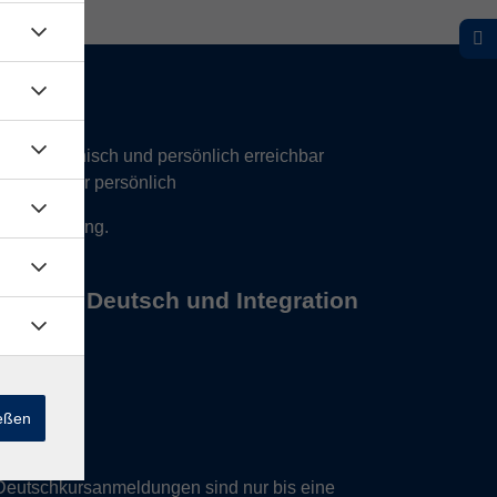
hr telefonisch und persönlich erreichbar
17 Uhr nur persönlich
 Vereinbarung.
s Büros Deutsch und Integration
ießen
Deutschkursanmeldungen sind nur bis eine