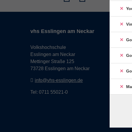
Yo
Vi
vhs Esslingen am Neckar
Go
Volkshochschule
Esslingen am Neckar
Go
Mettinger Straße 125
73728 Esslingen am Neckar
Go
info@vhs-esslingen.de
Ma
Tel: 0711 55021-0