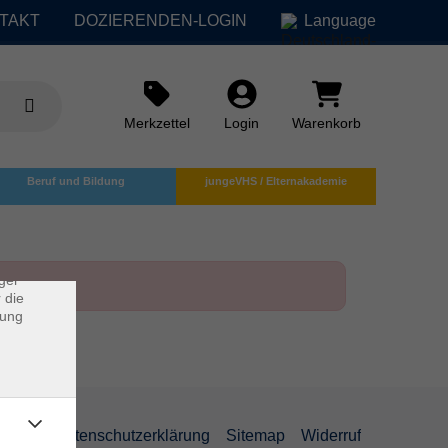
TAKT
DOZIERENDEN-LOGIN
Language
Merkzettel
Login
Warenkorb
×
Beruf und Bildung
jungeVHS / Elternakademie
rs
ei, die
ndet
ger
 die
dung
AGB
Datenschutzerklärung
Sitemap
Widerruf