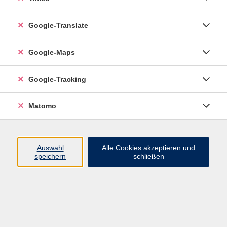
0711 55021 - 201
natalia.spachmueller@vhs-
Google-Translate
esslingen.de
Google-Maps
Ergebnisse filtern
Google-Tracking
English for Me! (C1)
Matomo
Do. 17.09.2026 10:00
Plochingen
Auswahl
Alle Cookies akzeptieren und
speichern
schließen
Keep up your English (B2/C1)
Do. 17.09.2026 10:40
Esslingen