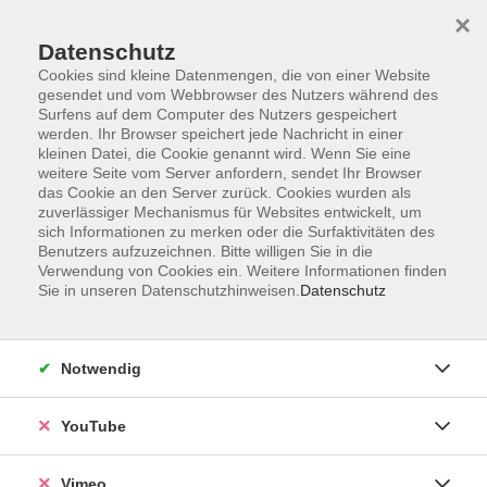
×
Datenschutz
Cookies sind kleine Datenmengen, die von einer Website
gesendet und vom Webbrowser des Nutzers während des
Surfens auf dem Computer des Nutzers gespeichert
Zum Hauptinhalt springen
werden. Ihr Browser speichert jede Nachricht in einer
kleinen Datei, die Cookie genannt wird. Wenn Sie eine
weitere Seite vom Server anfordern, sendet Ihr Browser
das Cookie an den Server zurück. Cookies wurden als
C1 - C2
zuverlässiger Mechanismus für Websites entwickelt, um
sich Informationen zu merken oder die Surfaktivitäten des
Benutzers aufzuzeichnen. Bitte willigen Sie in die
Verwendung von Cookies ein. Weitere Informationen finden
Sie in unseren Datenschutzhinweisen.
Datenschutz
6 Kurse
Notwendig
zurück zu Englisch
YouTube
Natalia Spachmüller
Fachbereichsleitung Fremdsprachen
Vimeo