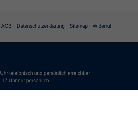
AGB
Datenschutzerklärung
Sitemap
Widerruf
hr telefonisch und persönlich erreichbar
17 Uhr nur persönlich
 Vereinbarung.
s Büros Deutsch und Integration