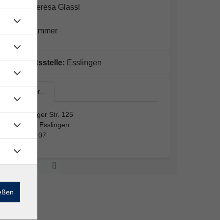
Laura Theresa Glassl
Beate Hammer
Geschäftsstelle:
Esslingen
Mettinger…
Mettinger Str. 125
73728 Esslingen
Raum 07
ießen