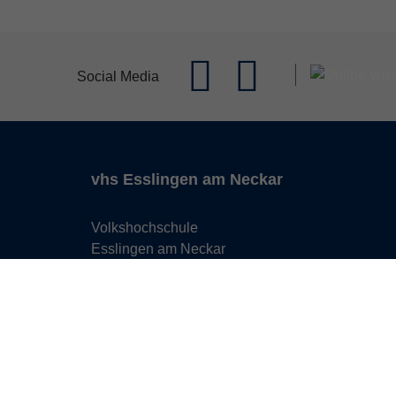
Social Media
vhs Esslingen am Neckar
Volkshochschule
Esslingen am Neckar
Mettinger Straße 125
73728 Esslingen am Neckar
info@vhs-esslingen.de
Tel: 0711 55021-0