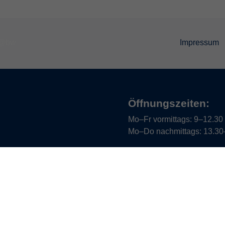
Impressum
Öffnungszeiten:
Mo–Fr vormittags:
9–12.30 U
Mo–Do nachmittags:
13.30–
Termine für Beratung nach
Öffnungszeiten de
(Raum 3.01):
Mo
9-12 Uhr / 13-15 Uhr