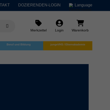
TAKT
DOZIERENDEN-LOGIN
Language
Merkzettel
Login
Warenkorb
Beruf und Bildung
jungeVHS / Elternakademie