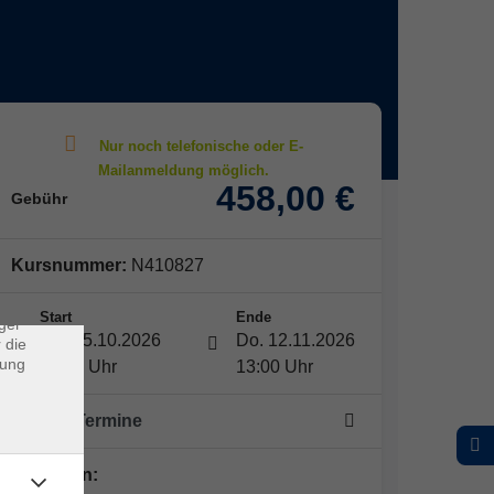
×
458,00 €
Gebühr
rs
Kursnummer:
N410827
ei, die
ndet
Start
Ende
ger
Mo. 05.10.2026
Do. 12.11.2026
 die
dung
09:00 Uhr
13:00 Uhr
20 -mal Termine
Dozent*in: