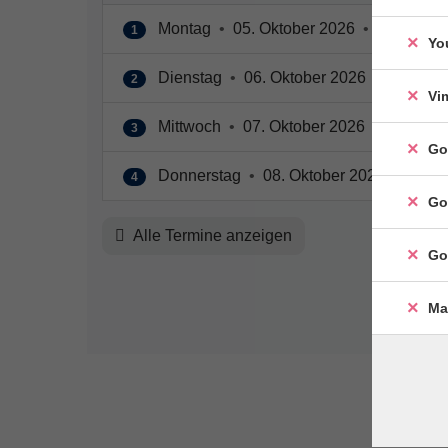
Montag
•
05. Oktober 2026
•
09:00 – 1
1
Yo
Dienstag
•
06. Oktober 2026
•
09:00 – 
2
Vi
Mittwoch
•
07. Oktober 2026
•
09:00 – 
3
Go
Donnerstag
•
08. Oktober 2026
•
09:00
4
Go
Alle Termine anzeigen
Go
Ma