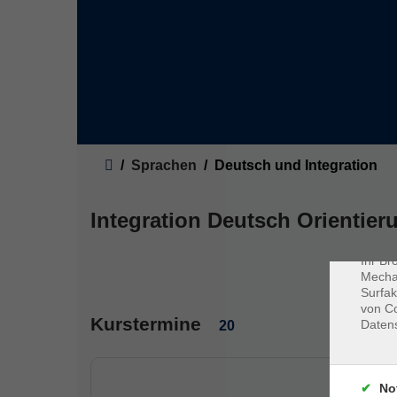
Sie sind hier:
Sprachen
Deutsch und Integration
Dat
Cookie
Webbr
Integration Deutsch Orientier
gespei
Cookie
Ihr Br
Mechan
Surfak
von Co
Kurstermine
Daten
20
No