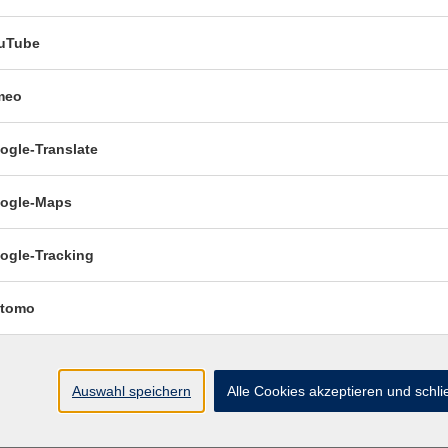
3:00 Uhr
07
uTube
13:00 Uhr
07
meo
13:00 Uhr
07
ogle-Translate
 – 13:00 Uhr
07
ogle-Maps
ogle-Tracking
tomo
Auswahl speichern
Alle Cookies akzeptieren und schl