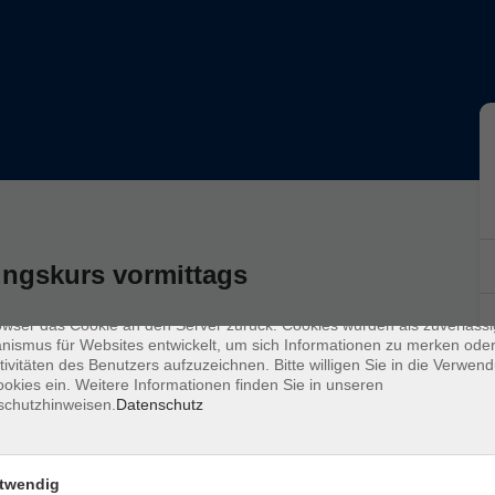
enschutz
s sind kleine Datenmengen, die von einer Website gesendet und vom
owser des Nutzers während des Surfens auf dem Computer des Nutze
ungskurs vormittags
chert werden. Ihr Browser speichert jede Nachricht in einer kleinen Dat
 genannt wird. Wenn Sie eine weitere Seite vom Server anfordern, se
owser das Cookie an den Server zurück. Cookies wurden als zuverlässi
ismus für Websites entwickelt, um sich Informationen zu merken oder
tivitäten des Benutzers aufzuzeichnen. Bitte willigen Sie in die Verwen
okies ein. Weitere Informationen finden Sie in unseren
schutzhinweisen.
Datenschutz
Ort / Raum
twendig