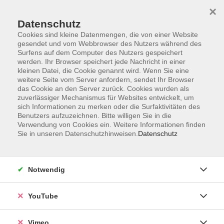
×
Datenschutz
Cookies sind kleine Datenmengen, die von einer Website
gesendet und vom Webbrowser des Nutzers während des
Surfens auf dem Computer des Nutzers gespeichert
Zum Hauptinhalt springen
werden. Ihr Browser speichert jede Nachricht in einer
kleinen Datei, die Cookie genannt wird. Wenn Sie eine
weitere Seite vom Server anfordern, sendet Ihr Browser
Der Kurs konnte nicht gefunden werden.
das Cookie an den Server zurück. Cookies wurden als
zuverlässiger Mechanismus für Websites entwickelt, um
sich Informationen zu merken oder die Surfaktivitäten des
Benutzers aufzuzeichnen. Bitte willigen Sie in die
Verwendung von Cookies ein. Weitere Informationen finden
Sie in unseren Datenschutzhinweisen.
Datenschutz
Social Media
Impressum
Notwendig
AGB
Datenschutzerklärung
YouTube
Sitemap
Widerruf
Vimeo