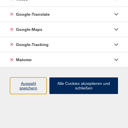
Google-Translate
vhs Esslingen am Neckar
Google-Maps
Volkshochschule
Esslingen am Neckar
Mettinger Straße 125
Google-Tracking
73728 Esslingen am Neckar
Matomo
info@vhs-esslingen.de
Tel: 0711 55021-0
Auswahl
Alle Cookies akzeptieren und
speichern
schließen
Öffnungszeiten:
Mo–Fr vormittags:
9–12.30 Uhr telefonisch und
persönlich erreichbar
Mo–Do nachmittags:
13.30–17 Uhr nur persönlich