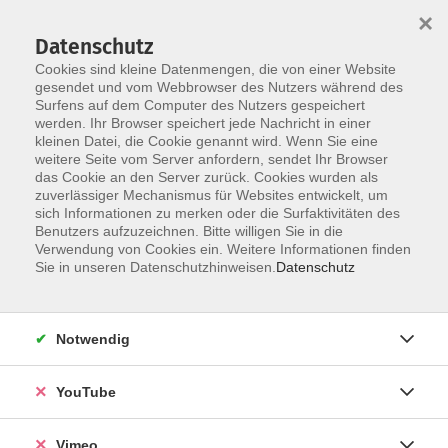
×
Datenschutz
Cookies sind kleine Datenmengen, die von einer Website
gesendet und vom Webbrowser des Nutzers während des
Surfens auf dem Computer des Nutzers gespeichert
Zum Hauptinhalt springen
werden. Ihr Browser speichert jede Nachricht in einer
kleinen Datei, die Cookie genannt wird. Wenn Sie eine
weitere Seite vom Server anfordern, sendet Ihr Browser
das Cookie an den Server zurück. Cookies wurden als
B1.1
zuverlässiger Mechanismus für Websites entwickelt, um
sich Informationen zu merken oder die Surfaktivitäten des
Benutzers aufzuzeichnen. Bitte willigen Sie in die
Verwendung von Cookies ein. Weitere Informationen finden
Sie in unseren Datenschutzhinweisen.
Datenschutz
2 Kurse
Notwendig
zurück zu Deutsch Abendkurse
YouTube
Ergebnisse filtern
Vimeo