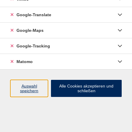
Google-Translate
Deutsch B1.1 abends
Mi. 15.07.2026 18:00
Google-Maps
Esslingen
Google-Tracking
Matomo
Deutsch B1.1 abends
Mo. 05.10.2026 18:00
Esslingen
Auswahl
Alle Cookies akzeptieren und
speichern
schließen