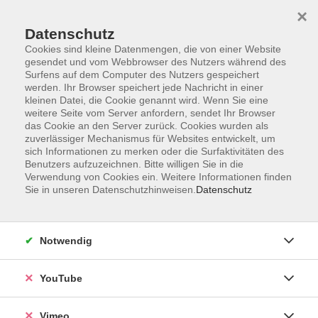
×
Datenschutz
Cookies sind kleine Datenmengen, die von einer Website
gesendet und vom Webbrowser des Nutzers während des
Surfens auf dem Computer des Nutzers gespeichert
Zum Hauptinhalt springen
werden. Ihr Browser speichert jede Nachricht in einer
kleinen Datei, die Cookie genannt wird. Wenn Sie eine
weitere Seite vom Server anfordern, sendet Ihr Browser
das Cookie an den Server zurück. Cookies wurden als
Deutsch und Integration
zuverlässiger Mechanismus für Websites entwickelt, um
sich Informationen zu merken oder die Surfaktivitäten des
Benutzers aufzuzeichnen. Bitte willigen Sie in die
Verwendung von Cookies ein. Weitere Informationen finden
Sie in unseren Datenschutzhinweisen.
Datenschutz
246 Kurse
Notwendig
zurück zu Sprachen
YouTube
Beratung Integrationskurse und DeuFöV-
Kurse:
Vimeo