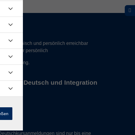
hr telefonisch und persönlich erreichbar
17 Uhr nur persönlich
 Vereinbarung.
s Büros Deutsch und Integration
ießen
Deutschkursanmeldungen sind nur bis eine