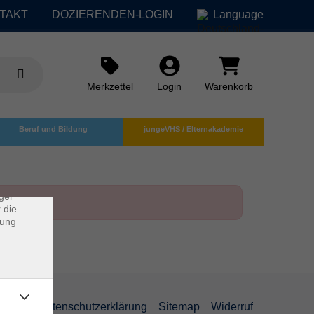
TAKT
DOZIERENDEN-LOGIN
Language
Merkzettel
Login
Warenkorb
×
Beruf und Bildung
jungeVHS / Elternakademie
rs
ei, die
ndet
ger
 die
dung
AGB
Datenschutzerklärung
Sitemap
Widerruf