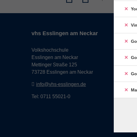
Yo
Vi
vhs Esslingen am Neckar
Go
Volkshochschule
Esslingen am Neckar
Go
Mettinger Straße 125
73728 Esslingen am Neckar
Go
info@vhs-esslingen.de
Ma
Tel: 0711 55021-0