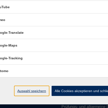
uTube
meo
Öffnungszeiten:
ogle-Translate
Mo–Fr vormittags:
9–12.30 U
Mo–Do nachmittags:
13.30–
ogle-Maps
Termine für Beratung nach
ogle-Tracking
Öffnungszeiten de
tomo
(Raum 3.01):
Mo
9-12 Uhr / 13-15 Uhr
Di
9-12 Uhr
Auswahl speichern
Alle Cookies akzeptieren und schl
Mi
9-12 Uhr
Do & Fr
geschlossen
Prüfungs- und allgemeine 