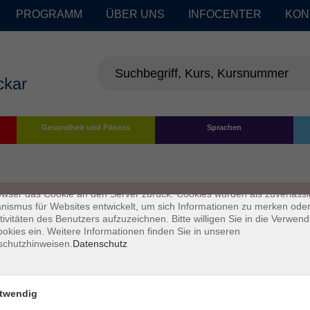
PROGRAMM
ÜBER UNS
INFOCENTER
KON
enschutz
Gesundheit und Fitness
Sprachen
s sind kleine Datenmengen, die von einer Website gesendet und vom
owser des Nutzers während des Surfens auf dem Computer des Nutze
chert werden. Ihr Browser speichert jede Nachricht in einer kleinen Dat
 genannt wird. Wenn Sie eine weitere Seite vom Server anfordern, se
owser das Cookie an den Server zurück. Cookies wurden als zuverlässi
ismus für Websites entwickelt, um sich Informationen zu merken oder
tivitäten des Benutzers aufzuzeichnen. Bitte willigen Sie in die Verwen
okies ein. Weitere Informationen finden Sie in unseren
schutzhinweisen.
Datenschutz
twendig
Impressum