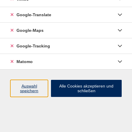
Google-Translate
vhs Esslingen am Neckar
Google-Maps
Volkshochschule
Esslingen am Neckar
Mettinger Straße 125
Google-Tracking
73728 Esslingen am Neckar
Matomo
info@vhs-esslingen.de
Tel: 0711 55021-0
Auswahl
Alle Cookies akzeptieren und
speichern
schließen
Öffnungszeiten:
Mo–Fr vormittags:
9–12.30 Uhr telefonisch und
persönlich erreichbar
Mo–Do nachmittags:
13.30–17 Uhr nur persönlich