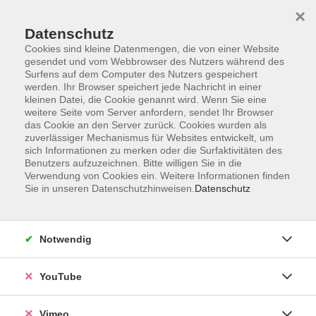
×
Datenschutz
Cookies sind kleine Datenmengen, die von einer Website
gesendet und vom Webbrowser des Nutzers während des
Surfens auf dem Computer des Nutzers gespeichert
Zum Hauptinhalt springen
werden. Ihr Browser speichert jede Nachricht in einer
kleinen Datei, die Cookie genannt wird. Wenn Sie eine
weitere Seite vom Server anfordern, sendet Ihr Browser
Der Kurs konnte nicht gefunden werden.
das Cookie an den Server zurück. Cookies wurden als
zuverlässiger Mechanismus für Websites entwickelt, um
sich Informationen zu merken oder die Surfaktivitäten des
Benutzers aufzuzeichnen. Bitte willigen Sie in die
Verwendung von Cookies ein. Weitere Informationen finden
Sie in unseren Datenschutzhinweisen.
Datenschutz
Social Media
Impressum
Notwendig
AGB
Datenschutzerklärung
YouTube
Sitemap
Widerruf
Vimeo