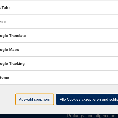
uTube
meo
Öffnungszeiten:
ogle-Translate
Mo–Fr vormittags:
9–12.30 U
Mo–Do nachmittags:
13.30–
ogle-Maps
Termine für Beratung nach
ogle-Tracking
Öffnungszeiten de
(Raum 3.01):
tomo
Mo
9-12 Uhr / 13-15 Uhr
Di
9-12 Uhr
Mi
9-12 Uhr
Auswahl speichern
Alle Cookies akzeptieren und schl
Do & Fr
geschlossen
Prüfungs- und allgemeine 