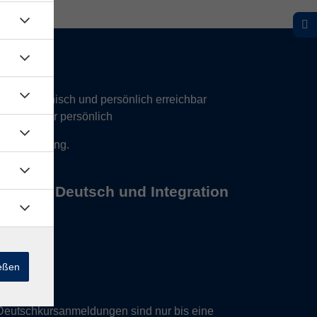
hr telefonisch und persönlich erreichbar
17 Uhr nur persönlich
 Vereinbarung.
s Büros Deutsch und Integration
ießen
Deutschkursanmeldungen sind nur bis eine