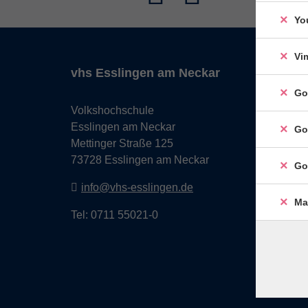
Yo
Vi
vhs Esslingen am Neckar
Go
Volkshochschule
Esslingen am Neckar
Go
Mettinger Straße 125
73728 Esslingen am Neckar
Go
info@vhs-esslingen.de
Ma
Tel: 0711 55021-0