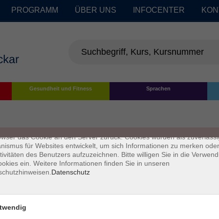
PROGRAMM
ÜBER UNS
INFOCENTER
KON
enschutz
Gesundheit und Fitness
Sprachen
s sind kleine Datenmengen, die von einer Website gesendet und vom
owser des Nutzers während des Surfens auf dem Computer des Nutze
chert werden. Ihr Browser speichert jede Nachricht in einer kleinen Dat
 genannt wird. Wenn Sie eine weitere Seite vom Server anfordern, se
owser das Cookie an den Server zurück. Cookies wurden als zuverlässi
ismus für Websites entwickelt, um sich Informationen zu merken oder
tivitäten des Benutzers aufzuzeichnen. Bitte willigen Sie in die Verwen
okies ein. Weitere Informationen finden Sie in unseren
schutzhinweisen.
Datenschutz
twendig
Impressum