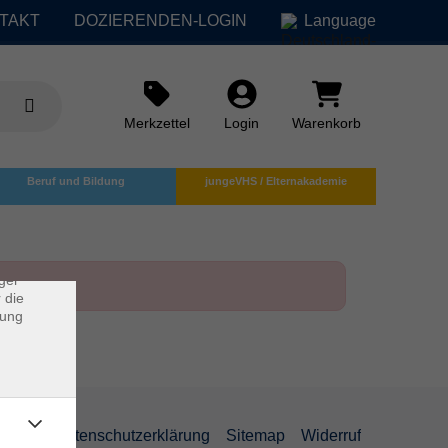
TAKT
DOZIERENDEN-LOGIN
Language
Merkzettel
Login
Warenkorb
×
Beruf und Bildung
jungeVHS / Elternakademie
rs
ei, die
ndet
ger
 die
dung
AGB
Datenschutzerklärung
Sitemap
Widerruf