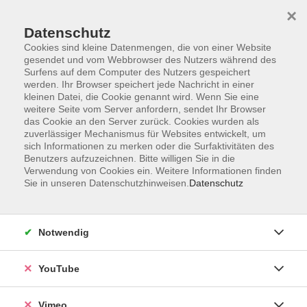
×
Datenschutz
Cookies sind kleine Datenmengen, die von einer Website
gesendet und vom Webbrowser des Nutzers während des
Surfens auf dem Computer des Nutzers gespeichert
Zum Hauptinhalt springen
werden. Ihr Browser speichert jede Nachricht in einer
kleinen Datei, die Cookie genannt wird. Wenn Sie eine
weitere Seite vom Server anfordern, sendet Ihr Browser
Der Kurs konnte nicht gefunden werden.
das Cookie an den Server zurück. Cookies wurden als
zuverlässiger Mechanismus für Websites entwickelt, um
sich Informationen zu merken oder die Surfaktivitäten des
Benutzers aufzuzeichnen. Bitte willigen Sie in die
Verwendung von Cookies ein. Weitere Informationen finden
Sie in unseren Datenschutzhinweisen.
Datenschutz
Social Media
Impressum
Notwendig
AGB
Datenschutzerklärung
YouTube
Sitemap
Widerruf
Vimeo