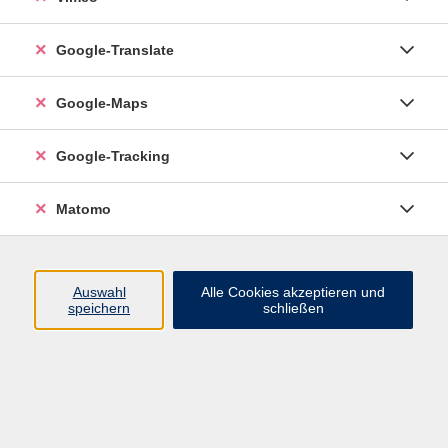
Google-Translate
vhs Esslingen am Neckar
Google-Maps
Volkshochschule
Esslingen am Neckar
Mettinger Straße 125
Google-Tracking
73728 Esslingen am Neckar
Matomo
info@vhs-esslingen.de
Tel: 0711 55021-0
Auswahl
Alle Cookies akzeptieren und
speichern
schließen
Öffnungszeiten:
Mo–Fr vormittags:
9–12.30 Uhr telefonisch und
persönlich erreichbar
Mo–Do nachmittags:
13.30–17 Uhr nur persönlich