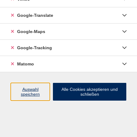
Google-Translate
vhs Esslingen am Neckar
Google-Maps
Volkshochschule
Esslingen am Neckar
Mettinger Straße 125
Google-Tracking
73728 Esslingen am Neckar
Matomo
info@vhs-esslingen.de
Tel: 0711 55021-0
Auswahl
Alle Cookies akzeptieren und
speichern
schließen
Öffnungszeiten:
Mo–Fr vormittags:
9–12.30 Uhr telefonisch und
persönlich erreichbar
Mo–Do nachmittags:
13.30–17 Uhr nur persönlich