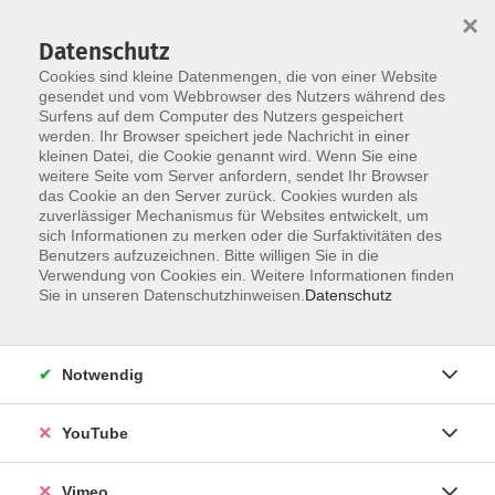
×
Datenschutz
Cookies sind kleine Datenmengen, die von einer Website
gesendet und vom Webbrowser des Nutzers während des
Surfens auf dem Computer des Nutzers gespeichert
Zum Hauptinhalt springen
werden. Ihr Browser speichert jede Nachricht in einer
kleinen Datei, die Cookie genannt wird. Wenn Sie eine
weitere Seite vom Server anfordern, sendet Ihr Browser
Der Kurs konnte nicht gefunden werden.
das Cookie an den Server zurück. Cookies wurden als
zuverlässiger Mechanismus für Websites entwickelt, um
sich Informationen zu merken oder die Surfaktivitäten des
Benutzers aufzuzeichnen. Bitte willigen Sie in die
Verwendung von Cookies ein. Weitere Informationen finden
Sie in unseren Datenschutzhinweisen.
Datenschutz
Social Media
Impressum
Notwendig
AGB
Datenschutzerklärung
YouTube
Sitemap
Widerruf
Vimeo