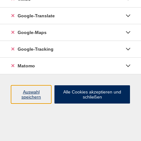
Google-Translate
vhs Esslingen am Neckar
Google-Maps
Volkshochschule
Esslingen am Neckar
Mettinger Straße 125
Google-Tracking
73728 Esslingen am Neckar
Matomo
info@vhs-esslingen.de
Tel: 0711 55021-0
Auswahl
Alle Cookies akzeptieren und
speichern
schließen
Öffnungszeiten:
Mo–Fr vormittags:
9–12.30 Uhr telefonisch und
persönlich erreichbar
Mo–Do nachmittags:
13.30–17 Uhr nur persönlich