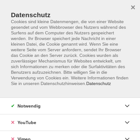
×
Datenschutz
Cookies sind kleine Datenmengen, die von einer Website
gesendet und vom Webbrowser des Nutzers während des
Surfens auf dem Computer des Nutzers gespeichert
Zum Hauptinhalt springen
werden. Ihr Browser speichert jede Nachricht in einer
kleinen Datei, die Cookie genannt wird. Wenn Sie eine
weitere Seite vom Server anfordern, sendet Ihr Browser
Der Kurs konnte nicht gefunden werden.
das Cookie an den Server zurück. Cookies wurden als
zuverlässiger Mechanismus für Websites entwickelt, um
sich Informationen zu merken oder die Surfaktivitäten des
Benutzers aufzuzeichnen. Bitte willigen Sie in die
Verwendung von Cookies ein. Weitere Informationen finden
Sie in unseren Datenschutzhinweisen.
Datenschutz
Social Media
Impressum
Notwendig
AGB
Datenschutzerklärung
YouTube
Sitemap
Widerruf
Vimeo