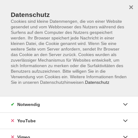
×
Datenschutz
Cookies sind kleine Datenmengen, die von einer Website
gesendet und vom Webbrowser des Nutzers während des
Surfens auf dem Computer des Nutzers gespeichert
Zum Hauptinhalt springen
werden. Ihr Browser speichert jede Nachricht in einer
kleinen Datei, die Cookie genannt wird. Wenn Sie eine
weitere Seite vom Server anfordern, sendet Ihr Browser
das Cookie an den Server zurück. Cookies wurden als
Kultur und Gestalten
zuverlässiger Mechanismus für Websites entwickelt, um
sich Informationen zu merken oder die Surfaktivitäten des
Benutzers aufzuzeichnen. Bitte willigen Sie in die
Verwendung von Cookies ein. Weitere Informationen finden
Sie in unseren Datenschutzhinweisen.
Datenschutz
130 Kurse
Notwendig
Volkshochschulen ermöglichen mit den
YouTube
Angeboten der kulturellen Bildung einen
Zugang zu Kunst und Kultur. Genießen Sie
Vimeo