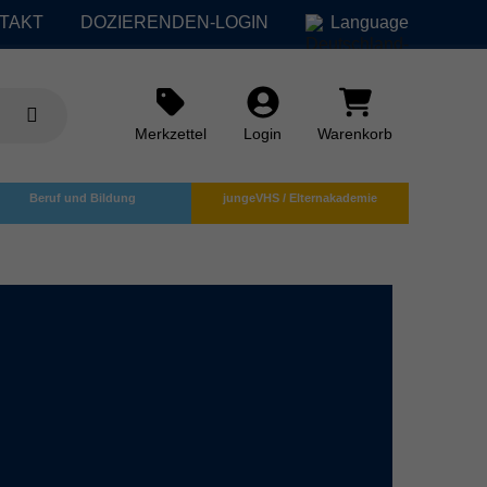
TAKT
DOZIERENDEN-LOGIN
Language
Merkzettel
Login
Warenkorb
Beruf und Bildung
jungeVHS / Elternakademie