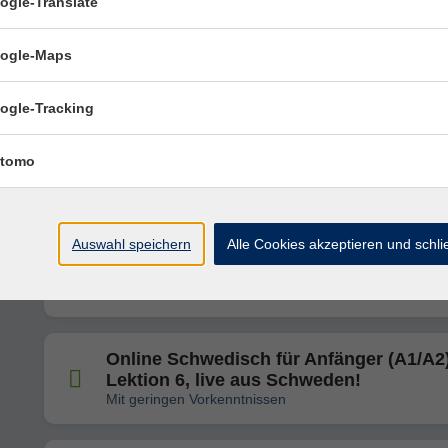
ogle-Translate
Online Italienisch am Sonntagvormittag 
Anfänger (A1), ab Lektion 3
ogle-Maps
Mit geringen Vorkenntnissen
ogle-Tracking
Onlinekurs Café, Croissant & Cours de
français für Frühaufsteher am Sonntag (
tomo
ab Lektion 11
Mit Vorkenntnissen
Auswahl speichern
Alle Cookies akzeptieren und schl
Onlinekurs Café, Croissant & Cours de
français am Sonntag (A1), ab Lektion 1
Ohne Vorkenntnisse
Online Schwedisch für Anfänger (A1/A2)
Lektion 6, live aus Schweden!
Mit geringen Vorkenntnissen