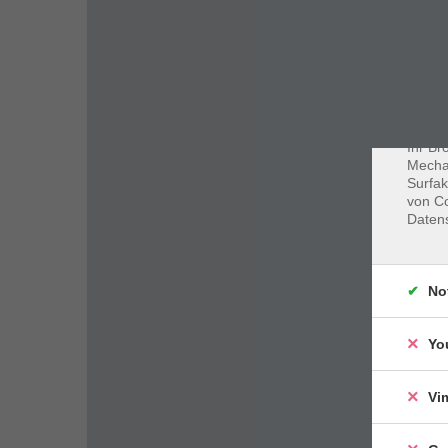
Dat
Cookie
Webbr
gespei
Cookie
Ihr Br
Mechan
Surfak
von Co
Daten
No
Yo
Vi